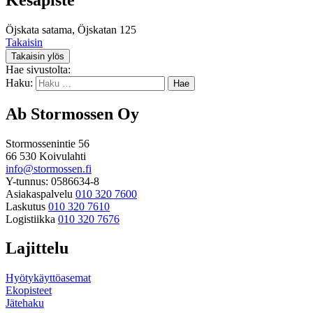
Öjskata satama, Öjskatan 125
Takaisin
Takaisin ylös
Hae sivustolta:
Haku:
Ab Stormossen Oy
Stormossenintie 56
66 530 Koivulahti
info@stormossen.fi
Y-tunnus: 0586634-8
Asiakaspalvelu
010 320 7600
Laskutus
010 320 7610
Logistiikka
010 320 7676
Lajittelu
Hyötykäyttöasemat
Ekopisteet
Jätehaku