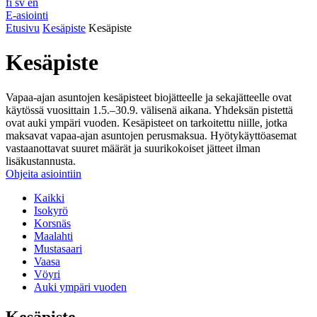
fi
sv
en
E-asiointi
Etusivu
Kesäpiste
Kesäpiste
Kesäpiste
Vapaa-ajan asuntojen kesäpisteet biojätteelle ja sekajätteelle ovat
käytössä vuosittain 1.5.–30.9. välisenä aikana. Yhdeksän pistettä
ovat auki ympäri vuoden. Kesäpisteet on tarkoitettu niille, jotka
maksavat vapaa-ajan asuntojen perusmaksua. Hyötykäyttöasemat
vastaanottavat suuret määrät ja suurikokoiset jätteet ilman
lisäkustannusta.
Ohjeita asiointiin
Kaikki
Isokyrö
Korsnäs
Maalahti
Mustasaari
Vaasa
Vöyri
Auki ympäri vuoden
Kesäpiste