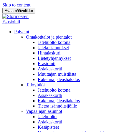
Skip to content
Avaa päävalikko
E-asiointi
Palvelut
Omakotitalot ja pientalot
Jätehuolto kotona
Jätekustannukset
Hintalaskuri
Lietetyhjennykset
E-asiointi
Asiakaskortti
Muuttajan muistilista
Rakenna jäteastiakatos
Taloyhtiöt
Jätehuolto kotona
Asiakaskortti
Rakenna jäteastiakatos
Tietoa isännöitsijöille
Vapaa-ajan asunnot
Jätehuolto
Asiakaskortti
Kesäpisteet