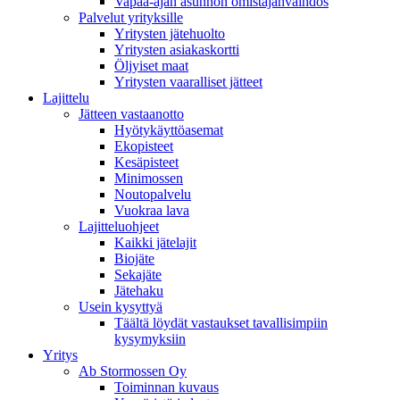
Vapaa-ajan asunnon omistajanvaihdos
Palvelut yrityksille
Yritysten jätehuolto
Yritysten asiakaskortti
Öljyiset maat
Yritysten vaaralliset jätteet
Lajittelu
Jätteen vastaanotto
Hyötykäyttöasemat
Ekopisteet
Kesäpisteet
Minimossen
Noutopalvelu
Vuokraa lava
Lajitteluohjeet
Kaikki jätelajit
Biojäte
Sekajäte
Jätehaku
Usein kysyttyä
Täältä löydät vastaukset tavallisimpiin
kysymyksiin
Yritys
Ab Stormossen Oy
Toiminnan kuvaus