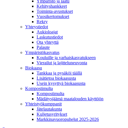
Ympäristö ja laatu
Kehityshankkeet
Toiminta-avustukset
Vuosikertomukset
Rekry
Yhteystiedot
Aukioloajat
Laskutustiedot
Ota yhteyttä
Palaute
Ympäristökasvatus
Kouluille ja varhaiskasvatukseen
Vierailut ja lajitteluneuvonta
Biokaasu
Tankkaa ja pysäköi täällä
Lisätietoa biokaasusta
Usein kysyttyä biokaasusta
Kompostimulta
Kompostimulta
Mädätysjäämä maatalouden käyttöön
Yhteistyökumppanit
Jätelautakunta
Kuljetusyritykset
Markkinavuoropuhelut 2025-2026