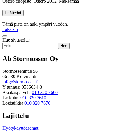
Österö ekopiste, Österö 2012, Maksamaa
Lisätiedot
Tämä piste on auki ympäri vuoden.
Takaisin
Takaisin
Hae sivustolta:
ylös
Haku:
Ab Stormossen Oy
Stormossenintie 56
66 530 Koivulahti
info@stormossen.fi
Y-tunnus: 0586634-8
Asiakaspalvelu
010 320 7600
Laskutus
010 320 7610
Logistiikka
010 320 7676
Lajittelu
Hyötykäyttöasemat