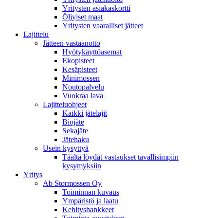
Yritysten asiakaskortti
Öljyiset maat
Yritysten vaaralliset jätteet
Lajittelu
Jätteen vastaanotto
Hyötykäyttöasemat
Ekopisteet
Kesäpisteet
Minimossen
Noutopalvelu
Vuokraa lava
Lajitteluohjeet
Kaikki jätelajit
Biojäte
Sekajäte
Jätehaku
Usein kysyttyä
Täältä löydät vastaukset tavallisimpiin
kysymyksiin
Yritys
Ab Stormossen Oy
Toiminnan kuvaus
Ympäristö ja laatu
Kehityshankkeet