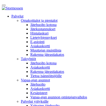
Skip
Avaa
to
päävalikko
content
E-
Palvelut
asiointi
Omakotitalot ja pientalot
Jätehuolto kotona
Jätekustannukset
Hintalaskuri
Lietetyhjennykset
E-asiointi
Asiakaskortti
Muuttajan muistilista
Rakenna jäteastiakatos
Taloyhtiöt
Jätehuolto kotona
Asiakaskortti
Rakenna jäteastiakatos
Tietoa isännöitsijöille
Vapaa-ajan asunnot
Jätehuolto
Asiakaskortti
Kesäpisteet
Vapaa-ajan asunnon omistajanvaihdos
Palvelut yrityksille
Yritysten jätehuolto