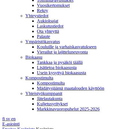
Toiminta-avustukset
Vuosikertomukset
Rekry
Yhteystiedot
Aukioloajat
Laskutustiedot
Ota yhteyttä
Palaute
Ympäristökasvatus
Kouluille ja varhaiskasvatukseen
Vierailut ja lajitteluneuvonta
Biokaasu
Tankkaa ja pysäköi täällä
Lisätietoa biokaasusta
Usein kysyttyä biokaasusta
Kompostimulta
Kompostimulta
Mädätysjäämä maatalouden käyttöön
Yhteistyökumppanit
Jätelautakunta
Kuljetusyritykset
Markkinavuoropuhelut 2025-2026
fi
sv
en
E-asiointi