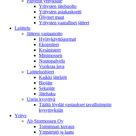
Palvelut yrityksille
Yritysten jätehuolto
Yritysten asiakaskortti
Öljyiset maat
Yritysten vaaralliset jätteet
Lajittelu
Jätteen vastaanotto
Hyötykäyttöasemat
Ekopisteet
Kesäpisteet
Minimossen
Noutopalvelu
Vuokraa lava
Lajitteluohjeet
Kaikki jätelajit
Biojäte
Sekajäte
Jätehaku
Usein kysyttyä
Täältä löydät vastaukset tavallisimpiin
kysymyksiin
Yritys
Ab Stormossen Oy
Toiminnan kuvaus
Ympäristö ja laatu