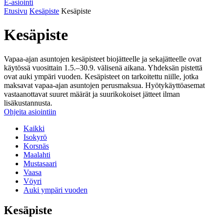
E-asiointi
Etusivu
Kesäpiste
Kesäpiste
Kesäpiste
Vapaa-ajan asuntojen kesäpisteet biojätteelle ja sekajätteelle ovat
käytössä vuosittain 1.5.–30.9. välisenä aikana. Yhdeksän pistettä
ovat auki ympäri vuoden. Kesäpisteet on tarkoitettu niille, jotka
maksavat vapaa-ajan asuntojen perusmaksua. Hyötykäyttöasemat
vastaanottavat suuret määrät ja suurikokoiset jätteet ilman
lisäkustannusta.
Ohjeita asiointiin
Kaikki
Isokyrö
Korsnäs
Maalahti
Mustasaari
Vaasa
Vöyri
Auki ympäri vuoden
Kesäpiste