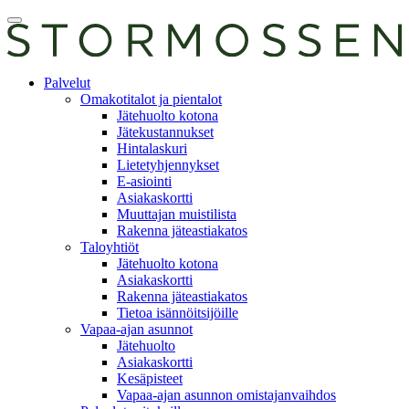
Skip
Avaa
to
päävalikko
content
E-
Palvelut
asiointi
Omakotitalot ja pientalot
Jätehuolto kotona
Jätekustannukset
Hintalaskuri
Lietetyhjennykset
E-asiointi
Asiakaskortti
Muuttajan muistilista
Rakenna jäteastiakatos
Taloyhtiöt
Jätehuolto kotona
Asiakaskortti
Rakenna jäteastiakatos
Tietoa isännöitsijöille
Vapaa-ajan asunnot
Jätehuolto
Asiakaskortti
Kesäpisteet
Vapaa-ajan asunnon omistajanvaihdos