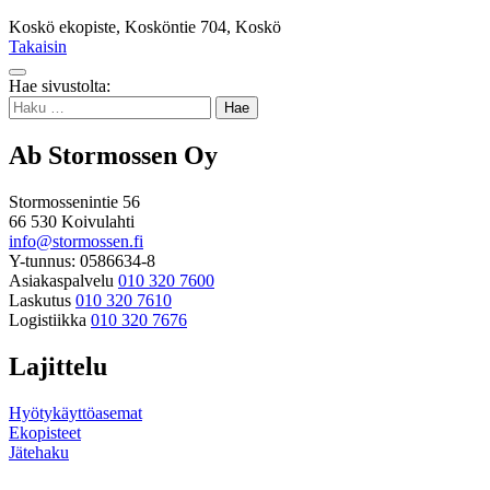
Koskö ekopiste, Kosköntie 704, Koskö
Takaisin
Takaisin
Hae sivustolta:
ylös
Haku:
Ab Stormossen Oy
Stormossenintie 56
66 530 Koivulahti
info@stormossen.fi
Y-tunnus: 0586634-8
Asiakaspalvelu
010 320 7600
Laskutus
010 320 7610
Logistiikka
010 320 7676
Lajittelu
Hyötykäyttöasemat
Ekopisteet
Jätehaku