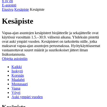
fi
sv
en
E-asiointi
Etusivu
Kesäpiste
Kesäpiste
Kesäpiste
Vapaa-ajan asuntojen kesäpisteet biojätteelle ja sekajätteelle ovat
käytössä vuosittain 1.5.–30.9. välisenä aikana. Yhdeksän pistettä
ovat auki ympäri vuoden. Kesäpisteet on tarkoitettu niille, jotka
maksavat vapaa-ajan asuntojen perusmaksua. Hyötykäyttöasemat
vastaanottavat suuret määrät ja suurikokoiset jätteet ilman
lisäkustannusta.
Ohjeita asiointiin
Kaikki
Isokyrö
Korsnäs
Maalahti
Mustasaari
Vaasa
Vöyri
Auki ympäri vuoden
Kesäpiste