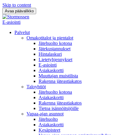
Skip to content
Avaa päävalikko
E-asiointi
Palvelut
Omakotitalot ja pientalot
Jätehuolto kotona
Jätekustannukset
Hintalaskuri
Lietetyhjennykset
E-asiointi
Asiakaskortti
Muuttajan muistilista
Rakenna jäteastiakatos
Taloyhtiöt
Jätehuolto kotona
Asiakaskortti
Rakenna jäteastiakatos
Tietoa isännöitsijöille
Vapaa-ajan asunnot
Jätehuolto
Asiakaskortti
Kesäpisteet