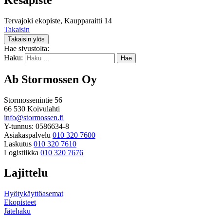
Tervajoki ekopiste, Kaupparaitti 14
Takaisin
Takaisin ylös
Hae sivustolta:
Haku:
Ab Stormossen Oy
Stormossenintie 56
66 530 Koivulahti
info@stormossen.fi
Y-tunnus: 0586634-8
Asiakaspalvelu
010 320 7600
Laskutus
010 320 7610
Logistiikka
010 320 7676
Lajittelu
Hyötykäyttöasemat
Ekopisteet
Jätehaku