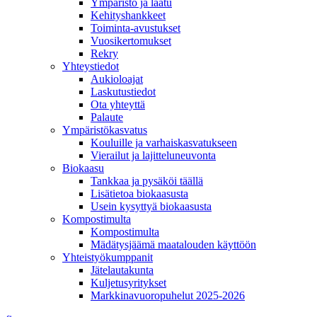
Ympäristö ja laatu
Kehityshankkeet
Toiminta-avustukset
Vuosikertomukset
Rekry
Yhteystiedot
Aukioloajat
Laskutustiedot
Ota yhteyttä
Palaute
Ympäristökasvatus
Kouluille ja varhaiskasvatukseen
Vierailut ja lajitteluneuvonta
Biokaasu
Tankkaa ja pysäköi täällä
Lisätietoa biokaasusta
Usein kysyttyä biokaasusta
Kompostimulta
Kompostimulta
Mädätysjäämä maatalouden käyttöön
Yhteistyökumppanit
Jätelautakunta
Kuljetusyritykset
Markkinavuoropuhelut 2025-2026