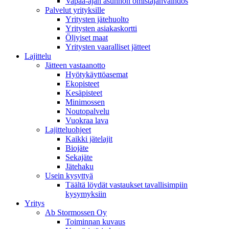
Vapaa-ajan asunnon omistajanvaihdos
Palvelut yrityksille
Yritysten jätehuolto
Yritysten asiakaskortti
Öljyiset maat
Yritysten vaaralliset jätteet
Lajittelu
Jätteen vastaanotto
Hyötykäyttöasemat
Ekopisteet
Kesäpisteet
Minimossen
Noutopalvelu
Vuokraa lava
Lajitteluohjeet
Kaikki jätelajit
Biojäte
Sekajäte
Jätehaku
Usein kysyttyä
Täältä löydät vastaukset tavallisimpiin
kysymyksiin
Yritys
Ab Stormossen Oy
Toiminnan kuvaus