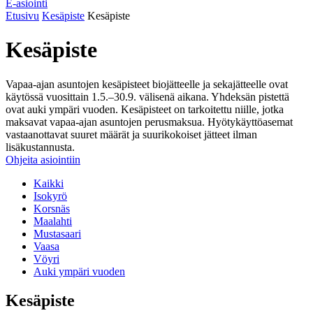
E-asiointi
Etusivu
Kesäpiste
Kesäpiste
Kesäpiste
Vapaa-ajan asuntojen kesäpisteet biojätteelle ja sekajätteelle ovat
käytössä vuosittain 1.5.–30.9. välisenä aikana. Yhdeksän pistettä
ovat auki ympäri vuoden. Kesäpisteet on tarkoitettu niille, jotka
maksavat vapaa-ajan asuntojen perusmaksua. Hyötykäyttöasemat
vastaanottavat suuret määrät ja suurikokoiset jätteet ilman
lisäkustannusta.
Ohjeita asiointiin
Kaikki
Isokyrö
Korsnäs
Maalahti
Mustasaari
Vaasa
Vöyri
Auki ympäri vuoden
Kesäpiste