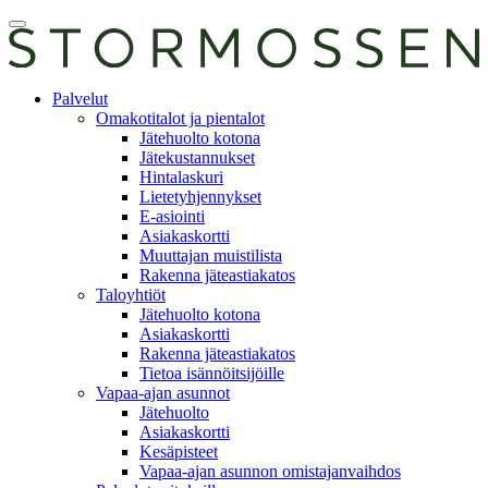
Skip
Avaa
to
päävalikko
content
E-
Palvelut
asiointi
Omakotitalot ja pientalot
Jätehuolto kotona
Jätekustannukset
Hintalaskuri
Lietetyhjennykset
E-asiointi
Asiakaskortti
Muuttajan muistilista
Rakenna jäteastiakatos
Taloyhtiöt
Jätehuolto kotona
Asiakaskortti
Rakenna jäteastiakatos
Tietoa isännöitsijöille
Vapaa-ajan asunnot
Jätehuolto
Asiakaskortti
Kesäpisteet
Vapaa-ajan asunnon omistajanvaihdos