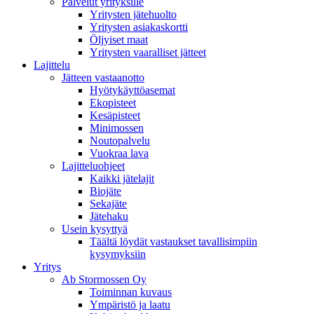
Palvelut yrityksille
Yritysten jätehuolto
Yritysten asiakaskortti
Öljyiset maat
Yritysten vaaralliset jätteet
Lajittelu
Jätteen vastaanotto
Hyötykäyttöasemat
Ekopisteet
Kesäpisteet
Minimossen
Noutopalvelu
Vuokraa lava
Lajitteluohjeet
Kaikki jätelajit
Biojäte
Sekajäte
Jätehaku
Usein kysyttyä
Täältä löydät vastaukset tavallisimpiin
kysymyksiin
Yritys
Ab Stormossen Oy
Toiminnan kuvaus
Ympäristö ja laatu