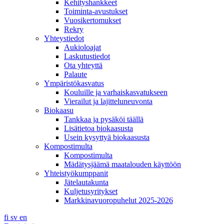
Kehityshankkeet
Toiminta-avustukset
Vuosikertomukset
Rekry
Yhteystiedot
Aukioloajat
Laskutustiedot
Ota yhteyttä
Palaute
Ympäristökasvatus
Kouluille ja varhaiskasvatukseen
Vierailut ja lajitteluneuvonta
Biokaasu
Tankkaa ja pysäköi täällä
Lisätietoa biokaasusta
Usein kysyttyä biokaasusta
Kompostimulta
Kompostimulta
Mädätysjäämä maatalouden käyttöön
Yhteistyökumppanit
Jätelautakunta
Kuljetusyritykset
Markkinavuoropuhelut 2025-2026
fi
sv
en