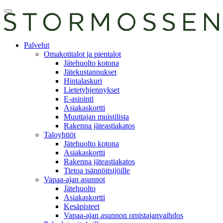
Skip
Avaa
to
päävalikko
content
E-
Palvelut
asiointi
Omakotitalot ja pientalot
Jätehuolto kotona
Jätekustannukset
Hintalaskuri
Lietetyhjennykset
E-asiointi
Asiakaskortti
Muuttajan muistilista
Rakenna jäteastiakatos
Taloyhtiöt
Jätehuolto kotona
Asiakaskortti
Rakenna jäteastiakatos
Tietoa isännöitsijöille
Vapaa-ajan asunnot
Jätehuolto
Asiakaskortti
Kesäpisteet
Vapaa-ajan asunnon omistajanvaihdos