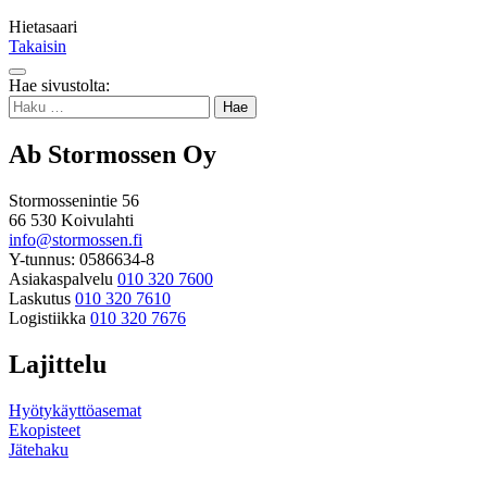
Hietasaari
Takaisin
Takaisin
Hae sivustolta:
ylös
Haku:
Ab Stormossen Oy
Stormossenintie 56
66 530 Koivulahti
info@stormossen.fi
Y-tunnus: 0586634-8
Asiakaspalvelu
010 320 7600
Laskutus
010 320 7610
Logistiikka
010 320 7676
Lajittelu
Hyötykäyttöasemat
Ekopisteet
Jätehaku