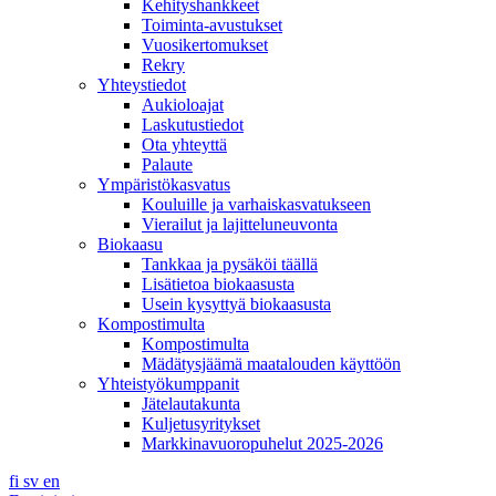
Kehityshankkeet
Toiminta-avustukset
Vuosikertomukset
Rekry
Yhteystiedot
Aukioloajat
Laskutustiedot
Ota yhteyttä
Palaute
Ympäristökasvatus
Kouluille ja varhaiskasvatukseen
Vierailut ja lajitteluneuvonta
Biokaasu
Tankkaa ja pysäköi täällä
Lisätietoa biokaasusta
Usein kysyttyä biokaasusta
Kompostimulta
Kompostimulta
Mädätysjäämä maatalouden käyttöön
Yhteistyökumppanit
Jätelautakunta
Kuljetusyritykset
Markkinavuoropuhelut 2025-2026
fi
sv
en