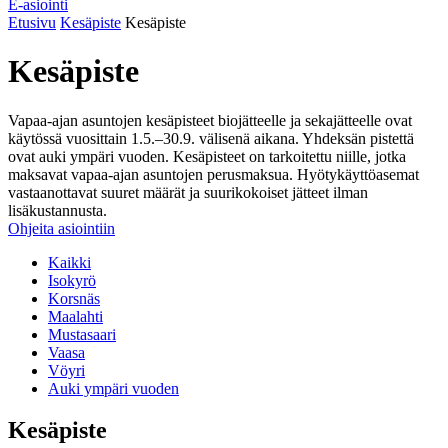
E-asiointi
Etusivu
Kesäpiste
Kesäpiste
Kesäpiste
Vapaa-ajan asuntojen kesäpisteet biojätteelle ja sekajätteelle ovat
käytössä vuosittain 1.5.–30.9. välisenä aikana. Yhdeksän pistettä
ovat auki ympäri vuoden. Kesäpisteet on tarkoitettu niille, jotka
maksavat vapaa-ajan asuntojen perusmaksua. Hyötykäyttöasemat
vastaanottavat suuret määrät ja suurikokoiset jätteet ilman
lisäkustannusta.
Ohjeita asiointiin
Kaikki
Isokyrö
Korsnäs
Maalahti
Mustasaari
Vaasa
Vöyri
Auki ympäri vuoden
Kesäpiste