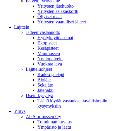
Palvelut yrityksille
Yritysten jätehuolto
Yritysten asiakaskortti
Öljyiset maat
Yritysten vaaralliset jätteet
Lajittelu
Jätteen vastaanotto
Hyötykäyttöasemat
Ekopisteet
Kesäpisteet
Minimossen
Noutopalvelu
Vuokraa lava
Lajitteluohjeet
Kaikki jätelajit
Biojäte
Sekajäte
Jätehaku
Usein kysyttyä
Täältä löydät vastaukset tavallisimpiin
kysymyksiin
Yritys
Ab Stormossen Oy
Toiminnan kuvaus
Ympäristö ja laatu