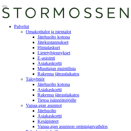
Skip
Avaa
to
päävalikko
content
E-
Palvelut
asiointi
Omakotitalot ja pientalot
Jätehuolto kotona
Jätekustannukset
Hintalaskuri
Lietetyhjennykset
E-asiointi
Asiakaskortti
Muuttajan muistilista
Rakenna jäteastiakatos
Taloyhtiöt
Jätehuolto kotona
Asiakaskortti
Rakenna jäteastiakatos
Tietoa isännöitsijöille
Vapaa-ajan asunnot
Jätehuolto
Asiakaskortti
Kesäpisteet
Vapaa-ajan asunnon omistajanvaihdos