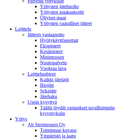
Palvelut yrityksille
Yritysten jätehuolto
Yritysten asiakaskortti
Öljyiset maat
Yritysten vaaralliset jätteet
Lajittelu
Jätteen vastaanotto
Hyötykäyttöasemat
Ekopisteet
Kesäpisteet
Minimossen
Noutopalvelu
Vuokraa lava
Lajitteluohjeet
Kaikki jätelajit
Biojäte
Sekajäte
Jätehaku
Usein kysyttyä
Täältä löydät vastaukset tavallisimpiin
kysymyksiin
Yritys
Ab Stormossen Oy
Toiminnan kuvaus
Ympäristö ja laatu