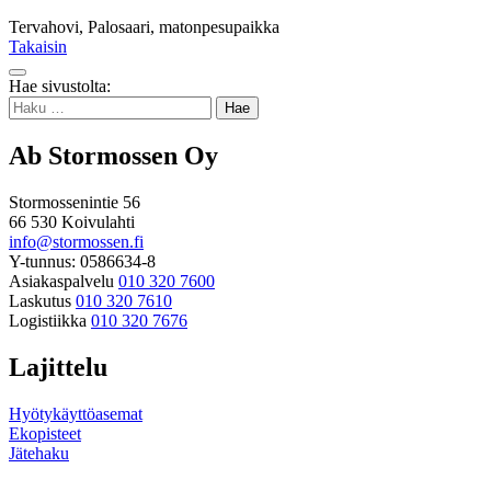
Tervahovi, Palosaari, matonpesupaikka
Takaisin
Takaisin
Hae sivustolta:
ylös
Haku:
Ab Stormossen Oy
Stormossenintie 56
66 530 Koivulahti
info@stormossen.fi
Y-tunnus: 0586634-8
Asiakaspalvelu
010 320 7600
Laskutus
010 320 7610
Logistiikka
010 320 7676
Lajittelu
Hyötykäyttöasemat
Ekopisteet
Jätehaku