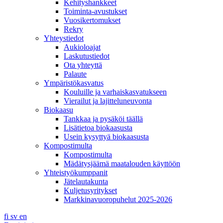
Kehityshankkeet
Toiminta-avustukset
Vuosikertomukset
Rekry
Yhteystiedot
Aukioloajat
Laskutustiedot
Ota yhteyttä
Palaute
Ympäristökasvatus
Kouluille ja varhaiskasvatukseen
Vierailut ja lajitteluneuvonta
Biokaasu
Tankkaa ja pysäköi täällä
Lisätietoa biokaasusta
Usein kysyttyä biokaasusta
Kompostimulta
Kompostimulta
Mädätysjäämä maatalouden käyttöön
Yhteistyökumppanit
Jätelautakunta
Kuljetusyritykset
Markkinavuoropuhelut 2025-2026
fi
sv
en