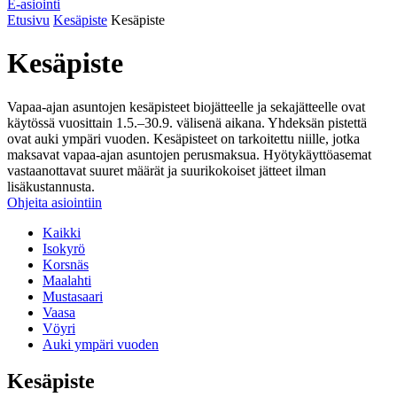
E-asiointi
Etusivu
Kesäpiste
Kesäpiste
Kesäpiste
Vapaa-ajan asuntojen kesäpisteet biojätteelle ja sekajätteelle ovat
käytössä vuosittain 1.5.–30.9. välisenä aikana. Yhdeksän pistettä
ovat auki ympäri vuoden. Kesäpisteet on tarkoitettu niille, jotka
maksavat vapaa-ajan asuntojen perusmaksua. Hyötykäyttöasemat
vastaanottavat suuret määrät ja suurikokoiset jätteet ilman
lisäkustannusta.
Ohjeita asiointiin
Kaikki
Isokyrö
Korsnäs
Maalahti
Mustasaari
Vaasa
Vöyri
Auki ympäri vuoden
Kesäpiste