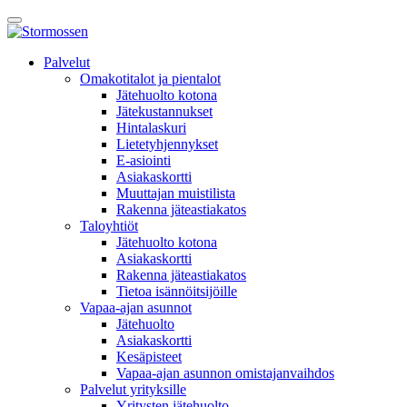
Skip
Avaa
to
päävalikko
content
E-
Palvelut
asiointi
Omakotitalot ja pientalot
Jätehuolto kotona
Jätekustannukset
Hintalaskuri
Lietetyhjennykset
E-asiointi
Asiakaskortti
Muuttajan muistilista
Rakenna jäteastiakatos
Taloyhtiöt
Jätehuolto kotona
Asiakaskortti
Rakenna jäteastiakatos
Tietoa isännöitsijöille
Vapaa-ajan asunnot
Jätehuolto
Asiakaskortti
Kesäpisteet
Vapaa-ajan asunnon omistajanvaihdos
Palvelut yrityksille
Yritysten jätehuolto