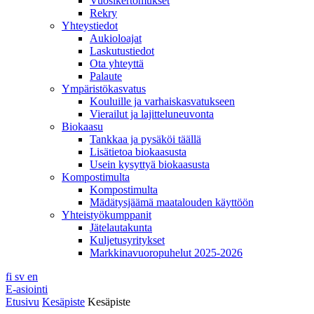
Vuosikertomukset
Rekry
Yhteystiedot
Aukioloajat
Laskutustiedot
Ota yhteyttä
Palaute
Ympäristökasvatus
Kouluille ja varhaiskasvatukseen
Vierailut ja lajitteluneuvonta
Biokaasu
Tankkaa ja pysäköi täällä
Lisätietoa biokaasusta
Usein kysyttyä biokaasusta
Kompostimulta
Kompostimulta
Mädätysjäämä maatalouden käyttöön
Yhteistyökumppanit
Jätelautakunta
Kuljetusyritykset
Markkinavuoropuhelut 2025-2026
fi
sv
en
E-asiointi
Etusivu
Kesäpiste
Kesäpiste