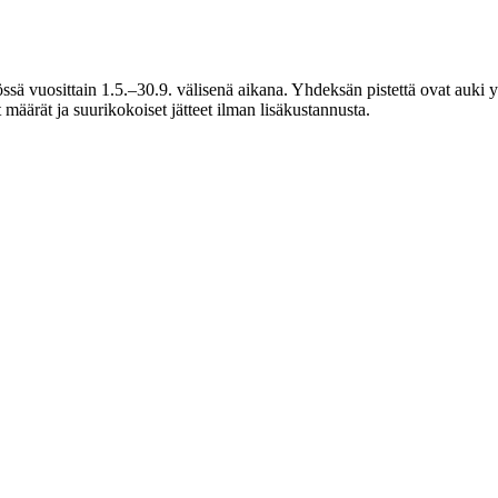
tössä vuosittain 1.5.–30.9. välisenä aikana. Yhdeksän pistettä ovat auki 
äärät ja suurikokoiset jätteet ilman lisäkustannusta.