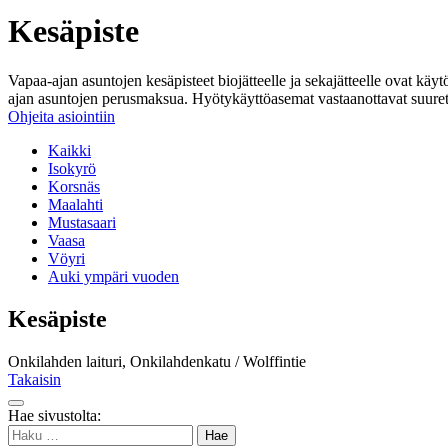
Kesäpiste
Vapaa-ajan asuntojen kesäpisteet biojätteelle ja sekajätteelle ovat käy
ajan asuntojen perusmaksua. Hyötykäyttöasemat vastaanottavat suuret m
Ohjeita asiointiin
Kaikki
Isokyrö
Korsnäs
Maalahti
Mustasaari
Vaasa
Vöyri
Auki ympäri vuoden
Kesäpiste
Onkilahden laituri, Onkilahdenkatu / Wolffintie
Takaisin
Takaisin
Hae sivustolta:
ylös
Haku: