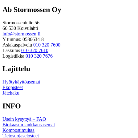
Ab Stormossen Oy
Stormossenintie 56
66 530 Koivulahti
info@stormossen.fi
Y-tunnus: 0586634-8
Asiakaspalvelu
010 320 7600
Laskutus
010 320 7610
Logistiikka
010 320 7676
Lajittelu
Hyötykäyttöasemat
Ekopisteet
Jätehaku
INFO
Usein kysyttyä – FAQ
Biokaasun tankkausasemat
Kompostimultaa
Tietosuojaselosteet