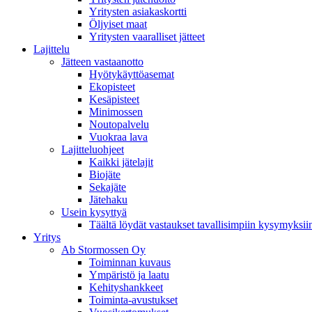
Yritysten asiakaskortti
Öljyiset maat
Yritysten vaaralliset jätteet
Lajittelu
Jätteen vastaanotto
Hyötykäyttöasemat
Ekopisteet
Kesäpisteet
Minimossen
Noutopalvelu
Vuokraa lava
Lajitteluohjeet
Kaikki jätelajit
Biojäte
Sekajäte
Jätehaku
Usein kysyttyä
Täältä löydät vastaukset tavallisimpiin kysymyksii
Yritys
Ab Stormossen Oy
Toiminnan kuvaus
Ympäristö ja laatu
Kehityshankkeet
Toiminta-avustukset