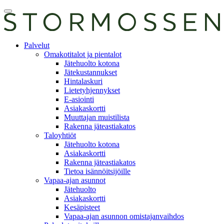
Skip
Avaa
to
päävalikko
content
E-
Palvelut
asiointi
Omakotitalot ja pientalot
Jätehuolto kotona
Jätekustannukset
Hintalaskuri
Lietetyhjennykset
E-asiointi
Asiakaskortti
Muuttajan muistilista
Rakenna jäteastiakatos
Taloyhtiöt
Jätehuolto kotona
Asiakaskortti
Rakenna jäteastiakatos
Tietoa isännöitsijöille
Vapaa-ajan asunnot
Jätehuolto
Asiakaskortti
Kesäpisteet
Vapaa-ajan asunnon omistajanvaihdos