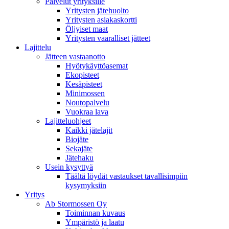
Palvelut yrityksille
Yritysten jätehuolto
Yritysten asiakaskortti
Öljyiset maat
Yritysten vaaralliset jätteet
Lajittelu
Jätteen vastaanotto
Hyötykäyttöasemat
Ekopisteet
Kesäpisteet
Minimossen
Noutopalvelu
Vuokraa lava
Lajitteluohjeet
Kaikki jätelajit
Biojäte
Sekajäte
Jätehaku
Usein kysyttyä
Täältä löydät vastaukset tavallisimpiin
kysymyksiin
Yritys
Ab Stormossen Oy
Toiminnan kuvaus
Ympäristö ja laatu