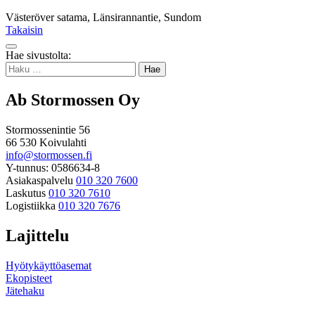
Västeröver satama, Länsirannantie, Sundom
Takaisin
Takaisin
Hae sivustolta:
ylös
Haku:
Ab Stormossen Oy
Stormossenintie 56
66 530 Koivulahti
info@stormossen.fi
Y-tunnus: 0586634-8
Asiakaspalvelu
010 320 7600
Laskutus
010 320 7610
Logistiikka
010 320 7676
Lajittelu
Hyötykäyttöasemat
Ekopisteet
Jätehaku