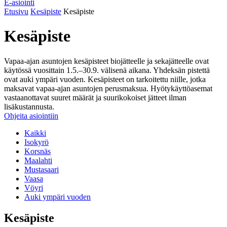
E-asiointi
Etusivu
Kesäpiste
Kesäpiste
Kesäpiste
Vapaa-ajan asuntojen kesäpisteet biojätteelle ja sekajätteelle ovat
käytössä vuosittain 1.5.–30.9. välisenä aikana. Yhdeksän pistettä
ovat auki ympäri vuoden. Kesäpisteet on tarkoitettu niille, jotka
maksavat vapaa-ajan asuntojen perusmaksua. Hyötykäyttöasemat
vastaanottavat suuret määrät ja suurikokoiset jätteet ilman
lisäkustannusta.
Ohjeita asiointiin
Kaikki
Isokyrö
Korsnäs
Maalahti
Mustasaari
Vaasa
Vöyri
Auki ympäri vuoden
Kesäpiste