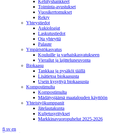
Kehityshankkeet
Toiminta-avustukset
Vuosikertomukset
Rekry
Yhteystiedot
Aukioloajat
Laskutustiedot
Ota yhteyttä
Palaute
Ympäristökasvatus
Kouluille ja varhaiskasvatukseen
Vierailut ja lajitteluneuvonta
Biokaasu
Tankkaa ja pysäköi täällä
Lisätietoa biokaasusta
Usein kysyttyä biokaasusta
Kompostimulta
Kompostimulta
Mädätysjäämä maatalouden käyttöön
Yhteistyökumppanit
Jätelautakunta
Kuljetusyritykset
Markkinavuoropuhelut 2025-2026
fi
sv
en