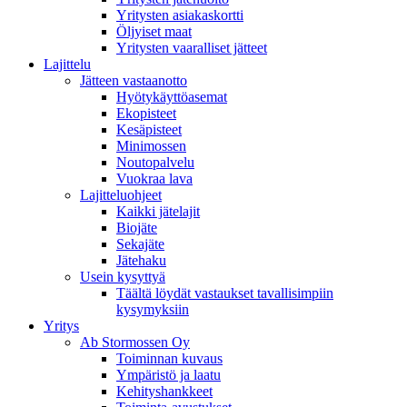
Yritysten asiakaskortti
Öljyiset maat
Yritysten vaaralliset jätteet
Lajittelu
Jätteen vastaanotto
Hyötykäyttöasemat
Ekopisteet
Kesäpisteet
Minimossen
Noutopalvelu
Vuokraa lava
Lajitteluohjeet
Kaikki jätelajit
Biojäte
Sekajäte
Jätehaku
Usein kysyttyä
Täältä löydät vastaukset tavallisimpiin
kysymyksiin
Yritys
Ab Stormossen Oy
Toiminnan kuvaus
Ympäristö ja laatu
Kehityshankkeet