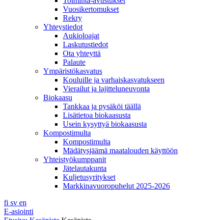
Toiminta-avustukset
Vuosikertomukset
Rekry
Yhteystiedot
Aukioloajat
Laskutustiedot
Ota yhteyttä
Palaute
Ympäristökasvatus
Kouluille ja varhaiskasvatukseen
Vierailut ja lajitteluneuvonta
Biokaasu
Tankkaa ja pysäköi täällä
Lisätietoa biokaasusta
Usein kysyttyä biokaasusta
Kompostimulta
Kompostimulta
Mädätysjäämä maatalouden käyttöön
Yhteistyökumppanit
Jätelautakunta
Kuljetusyritykset
Markkinavuoropuhelut 2025-2026
fi
sv
en
E-asiointi