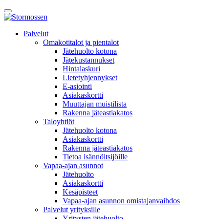
Skip
Avaa
to
päävalikko
content
E-
Palvelut
asiointi
Omakotitalot ja pientalot
Jätehuolto kotona
Jätekustannukset
Hintalaskuri
Lietetyhjennykset
E-asiointi
Asiakaskortti
Muuttajan muistilista
Rakenna jäteastiakatos
Taloyhtiöt
Jätehuolto kotona
Asiakaskortti
Rakenna jäteastiakatos
Tietoa isännöitsijöille
Vapaa-ajan asunnot
Jätehuolto
Asiakaskortti
Kesäpisteet
Vapaa-ajan asunnon omistajanvaihdos
Palvelut yrityksille
Yritysten jätehuolto