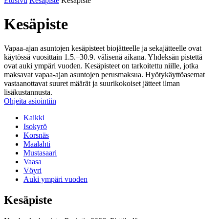
Etusivu
Kesäpiste
Kesäpiste
Kesäpiste
Vapaa-ajan asuntojen kesäpisteet biojätteelle ja sekajätteelle ovat
käytössä vuosittain 1.5.–30.9. välisenä aikana. Yhdeksän pistettä
ovat auki ympäri vuoden. Kesäpisteet on tarkoitettu niille, jotka
maksavat vapaa-ajan asuntojen perusmaksua. Hyötykäyttöasemat
vastaanottavat suuret määrät ja suurikokoiset jätteet ilman
lisäkustannusta.
Ohjeita asiointiin
Kaikki
Isokyrö
Korsnäs
Maalahti
Mustasaari
Vaasa
Vöyri
Auki ympäri vuoden
Kesäpiste