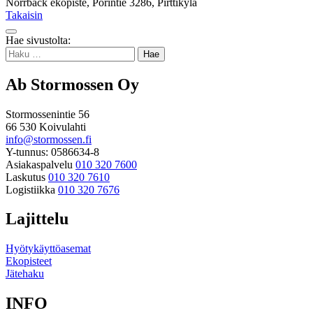
Norrback ekopiste, Porintie 3286, Pirttikylä
Takaisin
Takaisin
Hae sivustolta:
ylös
Haku:
Ab Stormossen Oy
Stormossenintie 56
66 530 Koivulahti
info@stormossen.fi
Y-tunnus: 0586634-8
Asiakaspalvelu
010 320 7600
Laskutus
010 320 7610
Logistiikka
010 320 7676
Lajittelu
Hyötykäyttöasemat
Ekopisteet
Jätehaku
INFO