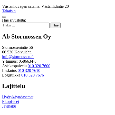
Västanlidvägen satama, Västanlidintie 20
Takaisin
Takaisin
Hae sivustolta:
ylös
Haku:
Ab Stormossen Oy
Stormossenintie 56
66 530 Koivulahti
info@stormossen.fi
Y-tunnus: 0586634-8
Asiakaspalvelu
010 320 7600
Laskutus
010 320 7610
Logistiikka
010 320 7676
Lajittelu
Hyötykäyttöasemat
Ekopisteet
Jätehaku