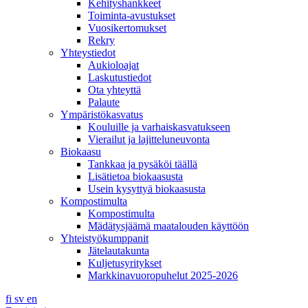
Kehityshankkeet
Toiminta-avustukset
Vuosikertomukset
Rekry
Yhteystiedot
Aukioloajat
Laskutustiedot
Ota yhteyttä
Palaute
Ympäristökasvatus
Kouluille ja varhaiskasvatukseen
Vierailut ja lajitteluneuvonta
Biokaasu
Tankkaa ja pysäköi täällä
Lisätietoa biokaasusta
Usein kysyttyä biokaasusta
Kompostimulta
Kompostimulta
Mädätysjäämä maatalouden käyttöön
Yhteistyökumppanit
Jätelautakunta
Kuljetusyritykset
Markkinavuoropuhelut 2025-2026
fi
sv
en