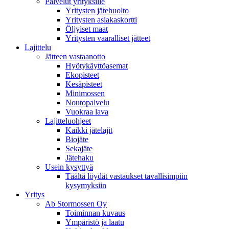
Palvelut yrityksille
Yritysten jätehuolto
Yritysten asiakaskortti
Öljyiset maat
Yritysten vaaralliset jätteet
Lajittelu
Jätteen vastaanotto
Hyötykäyttöasemat
Ekopisteet
Kesäpisteet
Minimossen
Noutopalvelu
Vuokraa lava
Lajitteluohjeet
Kaikki jätelajit
Biojäte
Sekajäte
Jätehaku
Usein kysyttyä
Täältä löydät vastaukset tavallisimpiin
kysymyksiin
Yritys
Ab Stormossen Oy
Toiminnan kuvaus
Ympäristö ja laatu