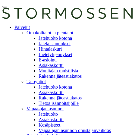
Skip
Avaa
to
päävalikko
content
E-
Palvelut
asiointi
Omakotitalot ja pientalot
Jätehuolto kotona
Jätekustannukset
Hintalaskuri
Lietetyhjennykset
E-asiointi
Asiakaskortti
Muuttajan muistilista
Rakenna jäteastiakatos
Taloyhtiöt
Jätehuolto kotona
Asiakaskortti
Rakenna jäteastiakatos
Tietoa isännöitsijöille
Vapaa-ajan asunnot
Jätehuolto
Asiakaskortti
Kesäpisteet
Vapaa-ajan asunnon omistajanvaihdos