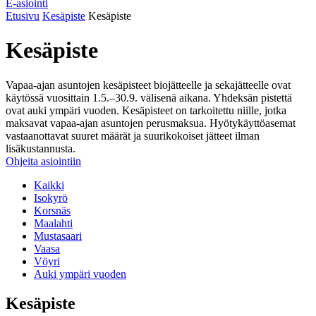
E-asiointi
Etusivu
Kesäpiste
Kesäpiste
Kesäpiste
Vapaa-ajan asuntojen kesäpisteet biojätteelle ja sekajätteelle ovat
käytössä vuosittain 1.5.–30.9. välisenä aikana. Yhdeksän pistettä
ovat auki ympäri vuoden. Kesäpisteet on tarkoitettu niille, jotka
maksavat vapaa-ajan asuntojen perusmaksua. Hyötykäyttöasemat
vastaanottavat suuret määrät ja suurikokoiset jätteet ilman
lisäkustannusta.
Ohjeita asiointiin
Kaikki
Isokyrö
Korsnäs
Maalahti
Mustasaari
Vaasa
Vöyri
Auki ympäri vuoden
Kesäpiste