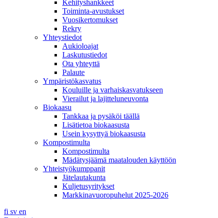
Kehityshankkeet
Toiminta-avustukset
Vuosikertomukset
Rekry
Yhteystiedot
Aukioloajat
Laskutustiedot
Ota yhteyttä
Palaute
Ympäristökasvatus
Kouluille ja varhaiskasvatukseen
Vierailut ja lajitteluneuvonta
Biokaasu
Tankkaa ja pysäköi täällä
Lisätietoa biokaasusta
Usein kysyttyä biokaasusta
Kompostimulta
Kompostimulta
Mädätysjäämä maatalouden käyttöön
Yhteistyökumppanit
Jätelautakunta
Kuljetusyritykset
Markkinavuoropuhelut 2025-2026
fi
sv
en