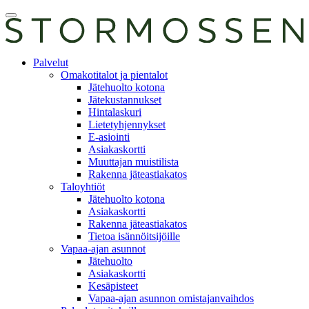
Skip
Avaa
to
päävalikko
content
E-
Palvelut
asiointi
Omakotitalot ja pientalot
Jätehuolto kotona
Jätekustannukset
Hintalaskuri
Lietetyhjennykset
E-asiointi
Asiakaskortti
Muuttajan muistilista
Rakenna jäteastiakatos
Taloyhtiöt
Jätehuolto kotona
Asiakaskortti
Rakenna jäteastiakatos
Tietoa isännöitsijöille
Vapaa-ajan asunnot
Jätehuolto
Asiakaskortti
Kesäpisteet
Vapaa-ajan asunnon omistajanvaihdos