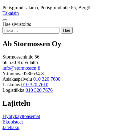
Perisgrund satama, Perisgrundintie 65, Bergö
Takaisin
Takaisin
Hae sivustolta:
ylös
Haku:
Ab Stormossen Oy
Stormossenintie 56
66 530 Koivulahti
info@stormossen.fi
Y-tunnus: 0586634-8
Asiakaspalvelu
010 320 7600
Laskutus
010 320 7610
Logistiikka
010 320 7676
Lajittelu
Hyötykäyttöasemat
Ekopisteet
Jätehaku