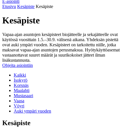
E-asiointi
Etusivu
Kesäpiste
Kesäpiste
Kesäpiste
Vapaa-ajan asuntojen kesäpisteet biojätteelle ja sekajätteelle ovat
käytössä vuosittain 1.5.–30.9. välisenä aikana. Yhdeksän pistettä
ovat auki ympäri vuoden. Kesäpisteet on tarkoitettu niille, jotka
maksavat vapaa-ajan asuntojen perusmaksua. Hyötykäyttöasemat
vastaanottavat suuret määrät ja suurikokoiset jätteet ilman
lisäkustannusta.
Ohjeita asiointiin
Kaikki
Isokyrö
Korsnäs
Maalahti
Mustasaari
Vaasa
Vöyri
Auki ympäri vuoden
Kesäpiste