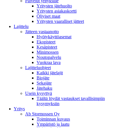
Palvelut yrityksille
Yritysten jätehuolto
Yritysten asiakaskortti
Öljyiset maat
Yritysten vaaralliset jätteet
Lajittelu
Jätteen vastaanotto
Hyötykäyttöasemat
Ekopisteet
Kesäpisteet
Minimossen
Noutopalvelu
Vuokraa lava
Lajitteluohjeet
Kaikki jätelajit
Biojäte
Sekajäte
Jätehaku
Usein kysyttyä
Täältä löydät vastaukset tavallisimpiin
kysymyksiin
Yritys
Ab Stormossen Oy
Toiminnan kuvaus
Ympäristö ja laatu