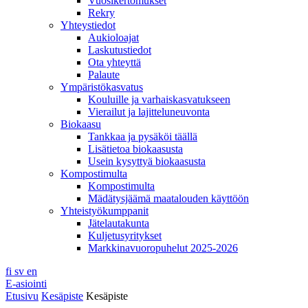
Vuosikertomukset
Rekry
Yhteystiedot
Aukioloajat
Laskutustiedot
Ota yhteyttä
Palaute
Ympäristökasvatus
Kouluille ja varhaiskasvatukseen
Vierailut ja lajitteluneuvonta
Biokaasu
Tankkaa ja pysäköi täällä
Lisätietoa biokaasusta
Usein kysyttyä biokaasusta
Kompostimulta
Kompostimulta
Mädätysjäämä maatalouden käyttöön
Yhteistyökumppanit
Jätelautakunta
Kuljetusyritykset
Markkinavuoropuhelut 2025-2026
fi
sv
en
E-asiointi
Etusivu
Kesäpiste
Kesäpiste