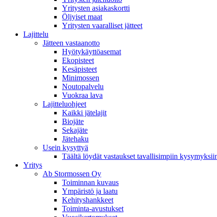
Yritysten asiakaskortti
Öljyiset maat
Yritysten vaaralliset jätteet
Lajittelu
Jätteen vastaanotto
Hyötykäyttöasemat
Ekopisteet
Kesäpisteet
Minimossen
Noutopalvelu
Vuokraa lava
Lajitteluohjeet
Kaikki jätelajit
Biojäte
Sekajäte
Jätehaku
Usein kysyttyä
Täältä löydät vastaukset tavallisimpiin kysymyksii
Yritys
Ab Stormossen Oy
Toiminnan kuvaus
Ympäristö ja laatu
Kehityshankkeet
Toiminta-avustukset