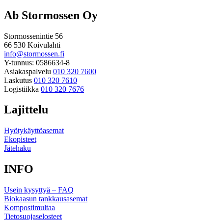
Ab Stormossen Oy
Stormossenintie 56
66 530 Koivulahti
info@stormossen.fi
Y-tunnus: 0586634-8
Asiakaspalvelu
010 320 7600
Laskutus
010 320 7610
Logistiikka
010 320 7676
Lajittelu
Hyötykäyttöasemat
Ekopisteet
Jätehaku
INFO
Usein kysyttyä – FAQ
Biokaasun tankkausasemat
Kompostimultaa
Tietosuojaselosteet