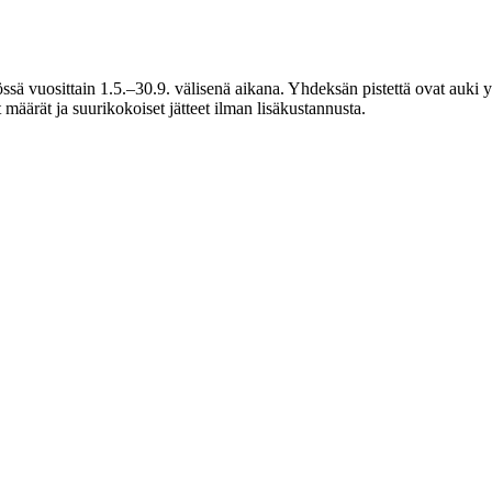
tössä vuosittain 1.5.–30.9. välisenä aikana. Yhdeksän pistettä ovat auki 
äärät ja suurikokoiset jätteet ilman lisäkustannusta.