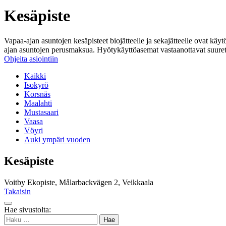
Kesäpiste
Vapaa-ajan asuntojen kesäpisteet biojätteelle ja sekajätteelle ovat käy
ajan asuntojen perusmaksua. Hyötykäyttöasemat vastaanottavat suuret m
Ohjeita asiointiin
Kaikki
Isokyrö
Korsnäs
Maalahti
Mustasaari
Vaasa
Vöyri
Auki ympäri vuoden
Kesäpiste
Voitby Ekopiste, Målarbackvägen 2, Veikkaala
Takaisin
Takaisin
Hae sivustolta:
ylös
Haku: