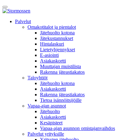
Skip
Avaa
to
päävalikko
content
E-
Palvelut
asiointi
Omakotitalot ja pientalot
Jätehuolto kotona
Jätekustannukset
Hintalaskuri
Lietetyhjennykset
E-asiointi
Asiakaskortti
Muuttajan muistilista
Rakenna jäteastiakatos
Taloyhtiöt
Jätehuolto kotona
Asiakaskortti
Rakenna jäteastiakatos
Tietoa isännöitsijöille
Vapaa-ajan asunnot
Jätehuolto
Asiakaskortti
Kesäpisteet
Vapaa-ajan asunnon omistajanvaihdos
Palvelut yrityksille
Yritysten jätehuolto