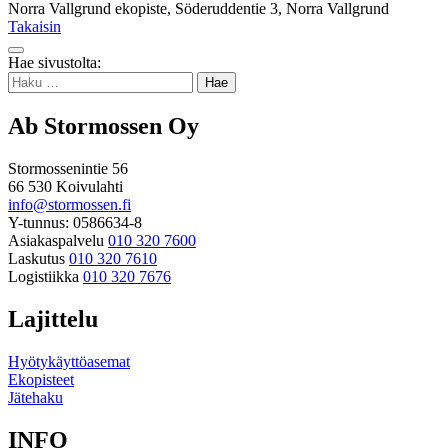
Norra Vallgrund ekopiste, Söderuddentie 3, Norra Vallgrund
Takaisin
Takaisin
Hae sivustolta:
ylös
Haku:
Ab Stormossen Oy
Stormossenintie 56
66 530 Koivulahti
info@stormossen.fi
Y-tunnus: 0586634-8
Asiakaspalvelu
010 320 7600
Laskutus
010 320 7610
Logistiikka
010 320 7676
Lajittelu
Hyötykäyttöasemat
Ekopisteet
Jätehaku
INFO