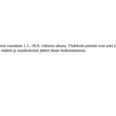
tössä vuosittain 1.5.–30.9. välisenä aikana. Yhdeksän pistettä ovat auki 
äärät ja suurikokoiset jätteet ilman lisäkustannusta.