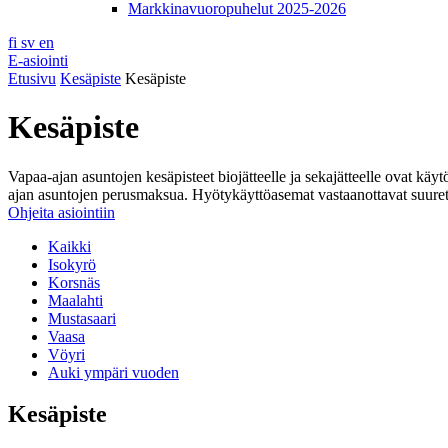
Markkinavuoropuhelut 2025-2026
fi
sv
en
E-asiointi
Etusivu
Kesäpiste
Kesäpiste
Kesäpiste
Vapaa-ajan asuntojen kesäpisteet biojätteelle ja sekajätteelle ovat käy
ajan asuntojen perusmaksua. Hyötykäyttöasemat vastaanottavat suuret m
Ohjeita asiointiin
Kaikki
Isokyrö
Korsnäs
Maalahti
Mustasaari
Vaasa
Vöyri
Auki ympäri vuoden
Kesäpiste