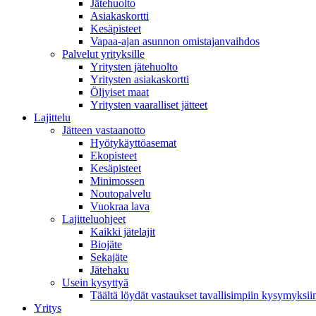
Jätehuolto
Asiakaskortti
Kesäpisteet
Vapaa-ajan asunnon omistajanvaihdos
Palvelut yrityksille
Yritysten jätehuolto
Yritysten asiakaskortti
Öljyiset maat
Yritysten vaaralliset jätteet
Lajittelu
Jätteen vastaanotto
Hyötykäyttöasemat
Ekopisteet
Kesäpisteet
Minimossen
Noutopalvelu
Vuokraa lava
Lajitteluohjeet
Kaikki jätelajit
Biojäte
Sekajäte
Jätehaku
Usein kysyttyä
Täältä löydät vastaukset tavallisimpiin kysymyksii
Yritys