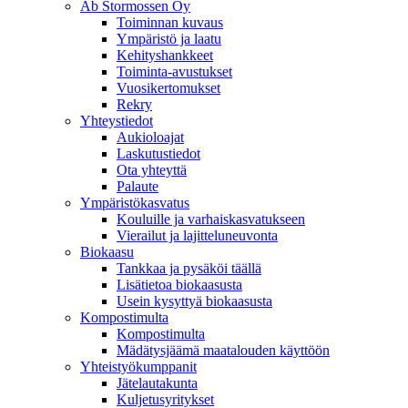
Ab Stormossen Oy
Toiminnan kuvaus
Ympäristö ja laatu
Kehityshankkeet
Toiminta-avustukset
Vuosikertomukset
Rekry
Yhteystiedot
Aukioloajat
Laskutustiedot
Ota yhteyttä
Palaute
Ympäristökasvatus
Kouluille ja varhaiskasvatukseen
Vierailut ja lajitteluneuvonta
Biokaasu
Tankkaa ja pysäköi täällä
Lisätietoa biokaasusta
Usein kysyttyä biokaasusta
Kompostimulta
Kompostimulta
Mädätysjäämä maatalouden käyttöön
Yhteistyökumppanit
Jätelautakunta
Kuljetusyritykset