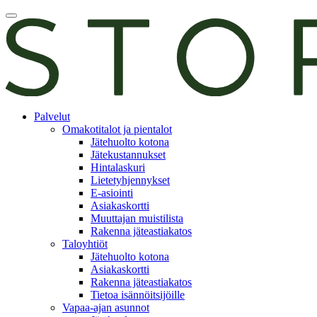
Skip
Avaa
to
päävalikko
content
E-
Palvelut
asiointi
Omakotitalot ja pientalot
Jätehuolto kotona
Jätekustannukset
Hintalaskuri
Lietetyhjennykset
E-asiointi
Asiakaskortti
Muuttajan muistilista
Rakenna jäteastiakatos
Taloyhtiöt
Jätehuolto kotona
Asiakaskortti
Rakenna jäteastiakatos
Tietoa isännöitsijöille
Vapaa-ajan asunnot