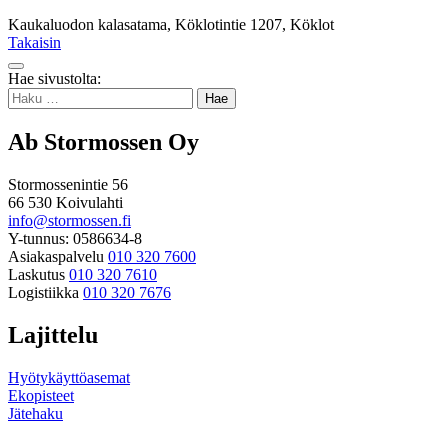
Kaukaluodon kalasatama, Köklotintie 1207, Köklot
Takaisin
Takaisin
Hae sivustolta:
ylös
Haku:
Ab Stormossen Oy
Stormossenintie 56
66 530 Koivulahti
info@stormossen.fi
Y-tunnus: 0586634-8
Asiakaspalvelu
010 320 7600
Laskutus
010 320 7610
Logistiikka
010 320 7676
Lajittelu
Hyötykäyttöasemat
Ekopisteet
Jätehaku