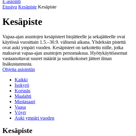
E-asiointi
Etusivu
Kesäpiste
Kesäpiste
Kesäpiste
Vapaa-ajan asuntojen kesäpisteet biojätteelle ja sekajätteelle ovat
käytössä vuosittain 1.5.–30.9. välisenä aikana. Yhdeksän pistettä
ovat auki ympäri vuoden. Kesäpisteet on tarkoitettu niille, jotka
maksavat vapaa-ajan asuntojen perusmaksua. Hyötykäyttöasemat
vastaanottavat suuret määrät ja suurikokoiset jätteet ilman
lisäkustannusta.
Ohjeita asiointiin
Kaikki
Isokyrö
Korsnäs
Maalahti
Mustasaari
Vaasa
Vöyri
Auki ympäri vuoden
Kesäpiste