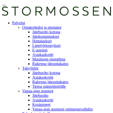
Skip
Avaa
to
päävalikko
content
E-
Palvelut
asiointi
Omakotitalot ja pientalot
Jätehuolto kotona
Jätekustannukset
Hintalaskuri
Lietetyhjennykset
E-asiointi
Asiakaskortti
Muuttajan muistilista
Rakenna jäteastiakatos
Taloyhtiöt
Jätehuolto kotona
Asiakaskortti
Rakenna jäteastiakatos
Tietoa isännöitsijöille
Vapaa-ajan asunnot
Jätehuolto
Asiakaskortti
Kesäpisteet
Vapaa-ajan asunnon omistajanvaihdos