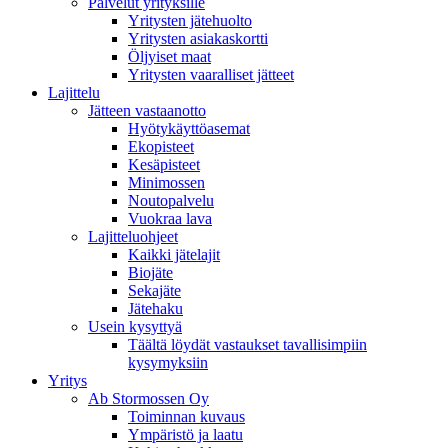
Palvelut yrityksille
Yritysten jätehuolto
Yritysten asiakaskortti
Öljyiset maat
Yritysten vaaralliset jätteet
Lajittelu
Jätteen vastaanotto
Hyötykäyttöasemat
Ekopisteet
Kesäpisteet
Minimossen
Noutopalvelu
Vuokraa lava
Lajitteluohjeet
Kaikki jätelajit
Biojäte
Sekajäte
Jätehaku
Usein kysyttyä
Täältä löydät vastaukset tavallisimpiin
kysymyksiin
Yritys
Ab Stormossen Oy
Toiminnan kuvaus
Ympäristö ja laatu