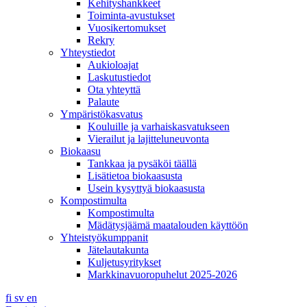
Kehityshankkeet
Toiminta-avustukset
Vuosikertomukset
Rekry
Yhteystiedot
Aukioloajat
Laskutustiedot
Ota yhteyttä
Palaute
Ympäristökasvatus
Kouluille ja varhaiskasvatukseen
Vierailut ja lajitteluneuvonta
Biokaasu
Tankkaa ja pysäköi täällä
Lisätietoa biokaasusta
Usein kysyttyä biokaasusta
Kompostimulta
Kompostimulta
Mädätysjäämä maatalouden käyttöön
Yhteistyökumppanit
Jätelautakunta
Kuljetusyritykset
Markkinavuoropuhelut 2025-2026
fi
sv
en