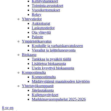
Kehityshankkeet
Toiminta-avustukset
Vuosikertomukset
Rekry
Yhteystiedot
Aukioloajat
Laskutustiedot
Ota yhteyttä
Palaute
Ympäristökasvatus
Kouluille ja varhaiskasvatukseen
Vierailut ja lajitteluneuvonta
Biokaasu
Tankkaa ja pysäköi täällä
Lisätietoa biokaasusta
Usein kysyttyä biokaasusta
Kompostimulta
Kompostimulta
Mädätysjäämä maatalouden käyttöön
Yhteistyökumppanit
Jätelautakunta
Kuljetusyritykset
Markkinavuoropuhelut 2025-2026
fi
sv
en