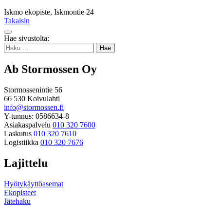
Iskmo ekopiste, Iskmontie 24
Takaisin
Takaisin
Hae sivustolta:
ylös
Haku:
Ab Stormossen Oy
Stormossenintie 56
66 530 Koivulahti
info@stormossen.fi
Y-tunnus: 0586634-8
Asiakaspalvelu
010 320 7600
Laskutus
010 320 7610
Logistiikka
010 320 7676
Lajittelu
Hyötykäyttöasemat
Ekopisteet
Jätehaku