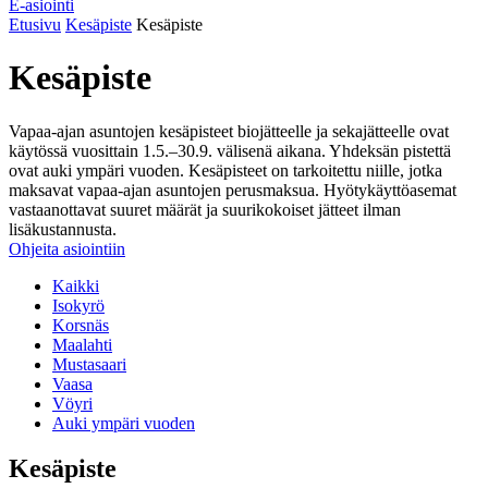
E-asiointi
Etusivu
Kesäpiste
Kesäpiste
Kesäpiste
Vapaa-ajan asuntojen kesäpisteet biojätteelle ja sekajätteelle ovat
käytössä vuosittain 1.5.–30.9. välisenä aikana. Yhdeksän pistettä
ovat auki ympäri vuoden. Kesäpisteet on tarkoitettu niille, jotka
maksavat vapaa-ajan asuntojen perusmaksua. Hyötykäyttöasemat
vastaanottavat suuret määrät ja suurikokoiset jätteet ilman
lisäkustannusta.
Ohjeita asiointiin
Kaikki
Isokyrö
Korsnäs
Maalahti
Mustasaari
Vaasa
Vöyri
Auki ympäri vuoden
Kesäpiste