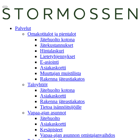
Skip
Avaa
to
päävalikko
content
E-
Palvelut
asiointi
Omakotitalot ja pientalot
Jätehuolto kotona
Jätekustannukset
Hintalaskuri
Lietetyhjennykset
E-asiointi
Asiakaskortti
Muuttajan muistilista
Rakenna jäteastiakatos
Taloyhtiöt
Jätehuolto kotona
Asiakaskortti
Rakenna jäteastiakatos
Tietoa isännöitsijöille
Vapaa-ajan asunnot
Jätehuolto
Asiakaskortti
Kesäpisteet
Vapaa-ajan asunnon omistajanvaihdos