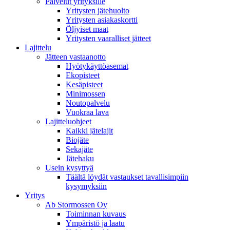
Palvelut yrityksille
Yritysten jätehuolto
Yritysten asiakaskortti
Öljyiset maat
Yritysten vaaralliset jätteet
Lajittelu
Jätteen vastaanotto
Hyötykäyttöasemat
Ekopisteet
Kesäpisteet
Minimossen
Noutopalvelu
Vuokraa lava
Lajitteluohjeet
Kaikki jätelajit
Biojäte
Sekajäte
Jätehaku
Usein kysyttyä
Täältä löydät vastaukset tavallisimpiin
kysymyksiin
Yritys
Ab Stormossen Oy
Toiminnan kuvaus
Ympäristö ja laatu