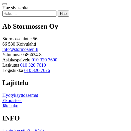
Takaisin
Hae sivustolta:
ylös
Haku:
Ab Stormossen Oy
Stormossenintie 56
66 530 Koivulahti
info@stormossen.fi
Y-tunnus: 0586634-8
Asiakaspalvelu
010 320 7600
Laskutus
010 320 7610
Logistiikka
010 320 7676
Lajittelu
Hyötykäyttöasemat
Ekopisteet
Jätehaku
INFO
Usein kysyttyä – FAQ