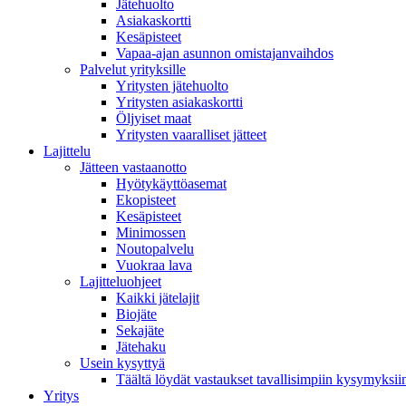
Jätehuolto
Asiakaskortti
Kesäpisteet
Vapaa-ajan asunnon omistajanvaihdos
Palvelut yrityksille
Yritysten jätehuolto
Yritysten asiakaskortti
Öljyiset maat
Yritysten vaaralliset jätteet
Lajittelu
Jätteen vastaanotto
Hyötykäyttöasemat
Ekopisteet
Kesäpisteet
Minimossen
Noutopalvelu
Vuokraa lava
Lajitteluohjeet
Kaikki jätelajit
Biojäte
Sekajäte
Jätehaku
Usein kysyttyä
Täältä löydät vastaukset tavallisimpiin kysymyksii
Yritys