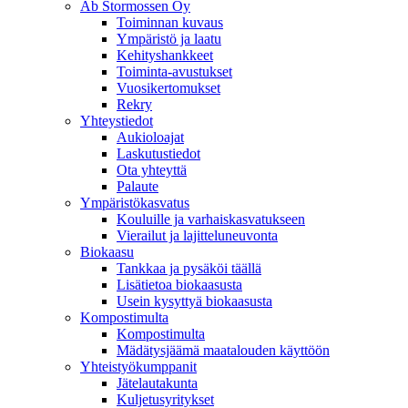
Ab Stormossen Oy
Toiminnan kuvaus
Ympäristö ja laatu
Kehityshankkeet
Toiminta-avustukset
Vuosikertomukset
Rekry
Yhteystiedot
Aukioloajat
Laskutustiedot
Ota yhteyttä
Palaute
Ympäristökasvatus
Kouluille ja varhaiskasvatukseen
Vierailut ja lajitteluneuvonta
Biokaasu
Tankkaa ja pysäköi täällä
Lisätietoa biokaasusta
Usein kysyttyä biokaasusta
Kompostimulta
Kompostimulta
Mädätysjäämä maatalouden käyttöön
Yhteistyökumppanit
Jätelautakunta
Kuljetusyritykset