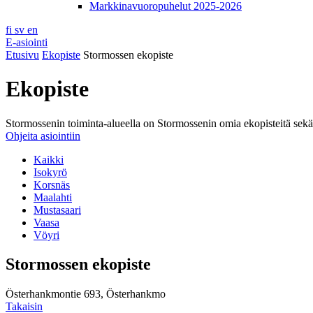
Markkinavuoropuhelut 2025-2026
fi
sv
en
E-asiointi
Etusivu
Ekopiste
Stormossen ekopiste
Ekopiste
Stormossenin toiminta-alueella on Stormossenin omia ekopisteitä sekä R
Ohjeita asiointiin
Kaikki
Isokyrö
Korsnäs
Maalahti
Mustasaari
Vaasa
Vöyri
Stormossen ekopiste
Österhankmontie 693, Österhankmo
Takaisin