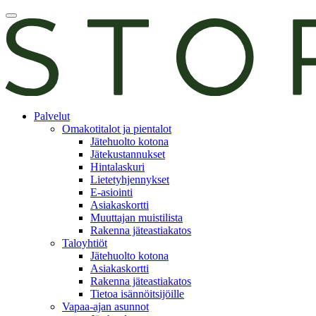
Skip
Avaa
to
päävalikko
content
E-
Palvelut
asiointi
Omakotitalot ja pientalot
Jätehuolto kotona
Jätekustannukset
Hintalaskuri
Lietetyhjennykset
E-asiointi
Asiakaskortti
Muuttajan muistilista
Rakenna jäteastiakatos
Taloyhtiöt
Jätehuolto kotona
Asiakaskortti
Rakenna jäteastiakatos
Tietoa isännöitsijöille
Vapaa-ajan asunnot