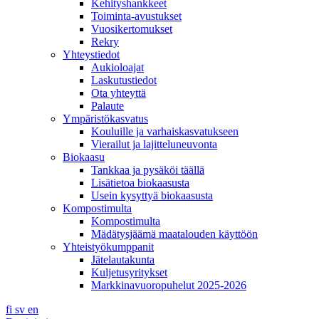
Kehityshankkeet
Toiminta-avustukset
Vuosikertomukset
Rekry
Yhteystiedot
Aukioloajat
Laskutustiedot
Ota yhteyttä
Palaute
Ympäristökasvatus
Kouluille ja varhaiskasvatukseen
Vierailut ja lajitteluneuvonta
Biokaasu
Tankkaa ja pysäköi täällä
Lisätietoa biokaasusta
Usein kysyttyä biokaasusta
Kompostimulta
Kompostimulta
Mädätysjäämä maatalouden käyttöön
Yhteistyökumppanit
Jätelautakunta
Kuljetusyritykset
Markkinavuoropuhelut 2025-2026
fi
sv
en