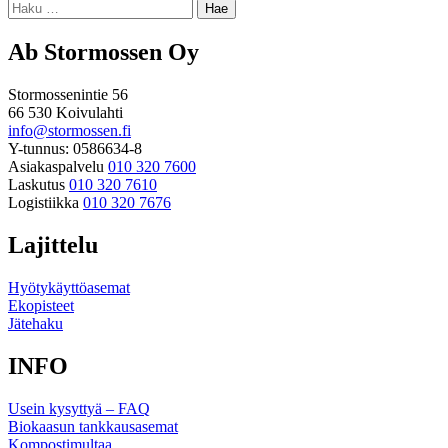
Haku:
Ab Stormossen Oy
Stormossenintie 56
66 530 Koivulahti
info@stormossen.fi
Y-tunnus: 0586634-8
Asiakaspalvelu
010 320 7600
Laskutus
010 320 7610
Logistiikka
010 320 7676
Lajittelu
Hyötykäyttöasemat
Ekopisteet
Jätehaku
INFO
Usein kysyttyä – FAQ
Biokaasun tankkausasemat
Kompostimultaa