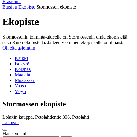
E-asiointi
Etusivu
Ekopiste
Stormossen ekopiste
Ekopiste
Stormossenin toiminta-alueella on Stormossenin omia ekopisteitä
sekä Rinki-ekopisteitä. Jätteen vieminen ekopisteille on ilmaista.
Ohjeita asiointiin
Kaikki
Isokyrö
Korsnäs
Maalahti
Mustasaari
Vaasa
Vöyri
Stormossen ekopiste
Lolaxin kauppa, Petolahdentie 306, Petolahti
Takaisin
Takaisin
Hae sivustolta:
ylös