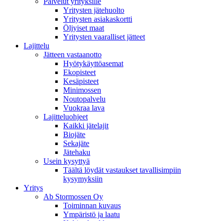
Palvelut yrityksille
Yritysten jätehuolto
Yritysten asiakaskortti
Öljyiset maat
Yritysten vaaralliset jätteet
Lajittelu
Jätteen vastaanotto
Hyötykäyttöasemat
Ekopisteet
Kesäpisteet
Minimossen
Noutopalvelu
Vuokraa lava
Lajitteluohjeet
Kaikki jätelajit
Biojäte
Sekajäte
Jätehaku
Usein kysyttyä
Täältä löydät vastaukset tavallisimpiin
kysymyksiin
Yritys
Ab Stormossen Oy
Toiminnan kuvaus
Ympäristö ja laatu