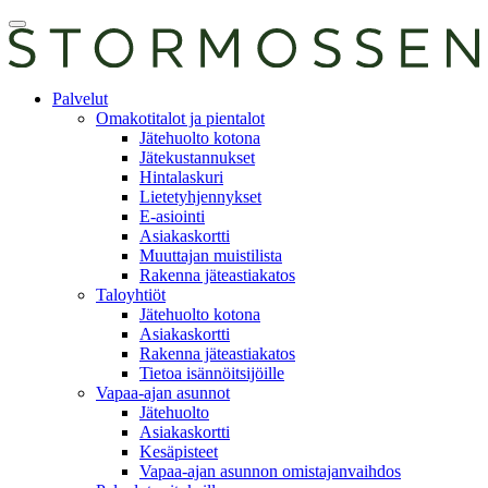
Skip
Avaa
to
päävalikko
content
E-
Palvelut
asiointi
Omakotitalot ja pientalot
Jätehuolto kotona
Jätekustannukset
Hintalaskuri
Lietetyhjennykset
E-asiointi
Asiakaskortti
Muuttajan muistilista
Rakenna jäteastiakatos
Taloyhtiöt
Jätehuolto kotona
Asiakaskortti
Rakenna jäteastiakatos
Tietoa isännöitsijöille
Vapaa-ajan asunnot
Jätehuolto
Asiakaskortti
Kesäpisteet
Vapaa-ajan asunnon omistajanvaihdos