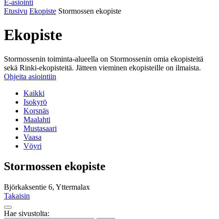
E-asiointi
Etusivu
Ekopiste
Stormossen ekopiste
Ekopiste
Stormossenin toiminta-alueella on Stormossenin omia ekopisteitä
sekä Rinki-ekopisteitä. Jätteen vieminen ekopisteille on ilmaista.
Ohjeita asiointiin
Kaikki
Isokyrö
Korsnäs
Maalahti
Mustasaari
Vaasa
Vöyri
Stormossen ekopiste
Björkaksentie 6, Yttermalax
Takaisin
Takaisin
Hae sivustolta:
ylös