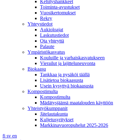
Kehityshankkeet
Toiminta-avustukset
Vuosikertomukset
Rekry
Yhteystiedot
Aukioloajat
Laskutustiedot
Ota yhteyttä
Palaute
Ympäristökasvatus
Kouluille ja varhaiskasvatukseen
Vierailut ja lajitteluneuvonta
Biokaasu
Tankkaa ja pysäköi täällä
Lisätietoa biokaasusta
Usein kysyttyä biokaasusta
Kompostimulta
Kompostimulta
Mädätysjäämä maatalouden käyttöön
Yhteistyökumppanit
Jätelautakunta
Kuljetusyritykset
Markkinavuoropuhelut 2025-2026
fi
sv
en