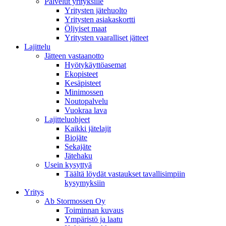
Palvelut yrityksille
Yritysten jätehuolto
Yritysten asiakaskortti
Öljyiset maat
Yritysten vaaralliset jätteet
Lajittelu
Jätteen vastaanotto
Hyötykäyttöasemat
Ekopisteet
Kesäpisteet
Minimossen
Noutopalvelu
Vuokraa lava
Lajitteluohjeet
Kaikki jätelajit
Biojäte
Sekajäte
Jätehaku
Usein kysyttyä
Täältä löydät vastaukset tavallisimpiin
kysymyksiin
Yritys
Ab Stormossen Oy
Toiminnan kuvaus
Ympäristö ja laatu