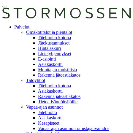
Skip
Avaa
to
päävalikko
content
E-
Palvelut
asiointi
Omakotitalot ja pientalot
Jätehuolto kotona
Jätekustannukset
Hintalaskuri
Lietetyhjennykset
E-asiointi
Asiakaskortti
Muuttajan muistilista
Rakenna jäteastiakatos
Taloyhtiöt
Jätehuolto kotona
Asiakaskortti
Rakenna jäteastiakatos
Tietoa isännöitsijöille
Vapaa-ajan asunnot
Jätehuolto
Asiakaskortti
Kesäpisteet
Vapaa-ajan asunnon omistajanvaihdos