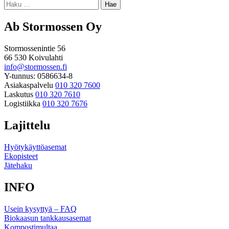
Haku:
Ab Stormossen Oy
Stormossenintie 56
66 530 Koivulahti
info@stormossen.fi
Y-tunnus: 0586634-8
Asiakaspalvelu
010 320 7600
Laskutus
010 320 7610
Logistiikka
010 320 7676
Lajittelu
Hyötykäyttöasemat
Ekopisteet
Jätehaku
INFO
Usein kysyttyä – FAQ
Biokaasun tankkausasemat
Kompostimultaa