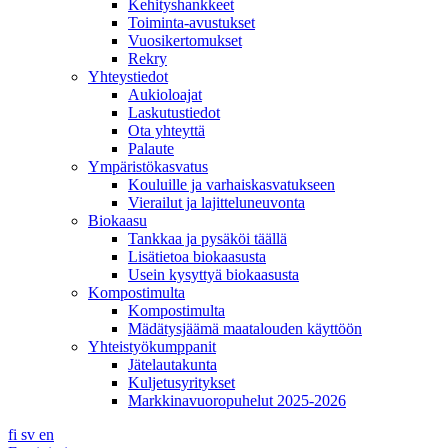
Kehityshankkeet
Toiminta-avustukset
Vuosikertomukset
Rekry
Yhteystiedot
Aukioloajat
Laskutustiedot
Ota yhteyttä
Palaute
Ympäristökasvatus
Kouluille ja varhaiskasvatukseen
Vierailut ja lajitteluneuvonta
Biokaasu
Tankkaa ja pysäköi täällä
Lisätietoa biokaasusta
Usein kysyttyä biokaasusta
Kompostimulta
Kompostimulta
Mädätysjäämä maatalouden käyttöön
Yhteistyökumppanit
Jätelautakunta
Kuljetusyritykset
Markkinavuoropuhelut 2025-2026
fi
sv
en