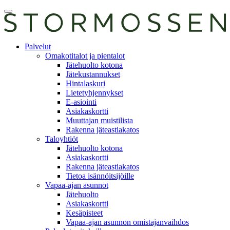
Skip
Avaa
to
päävalikko
content
E-
Palvelut
asiointi
Omakotitalot ja pientalot
Jätehuolto kotona
Jätekustannukset
Hintalaskuri
Lietetyhjennykset
E-asiointi
Asiakaskortti
Muuttajan muistilista
Rakenna jäteastiakatos
Taloyhtiöt
Jätehuolto kotona
Asiakaskortti
Rakenna jäteastiakatos
Tietoa isännöitsijöille
Vapaa-ajan asunnot
Jätehuolto
Asiakaskortti
Kesäpisteet
Vapaa-ajan asunnon omistajanvaihdos