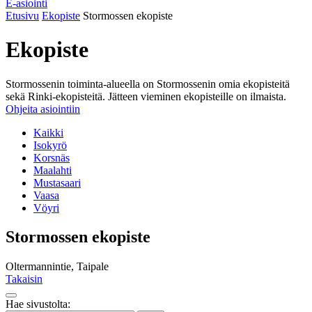
E-asiointi
Etusivu
Ekopiste
Stormossen ekopiste
Ekopiste
Stormossenin toiminta-alueella on Stormossenin omia ekopisteitä
sekä Rinki-ekopisteitä. Jätteen vieminen ekopisteille on ilmaista.
Ohjeita asiointiin
Kaikki
Isokyrö
Korsnäs
Maalahti
Mustasaari
Vaasa
Vöyri
Stormossen ekopiste
Oltermannintie, Taipale
Takaisin
Takaisin
Hae sivustolta:
ylös