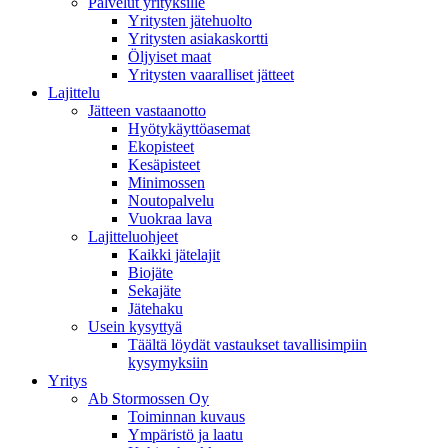
Palvelut yrityksille
Yritysten jätehuolto
Yritysten asiakaskortti
Öljyiset maat
Yritysten vaaralliset jätteet
Lajittelu
Jätteen vastaanotto
Hyötykäyttöasemat
Ekopisteet
Kesäpisteet
Minimossen
Noutopalvelu
Vuokraa lava
Lajitteluohjeet
Kaikki jätelajit
Biojäte
Sekajäte
Jätehaku
Usein kysyttyä
Täältä löydät vastaukset tavallisimpiin
kysymyksiin
Yritys
Ab Stormossen Oy
Toiminnan kuvaus
Ympäristö ja laatu