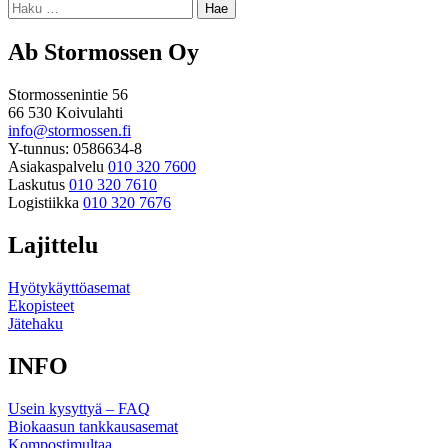
Haku:
Ab Stormossen Oy
Stormossenintie 56
66 530 Koivulahti
info@stormossen.fi
Y-tunnus: 0586634-8
Asiakaspalvelu
010 320 7600
Laskutus
010 320 7610
Logistiikka
010 320 7676
Lajittelu
Hyötykäyttöasemat
Ekopisteet
Jätehaku
INFO
Usein kysyttyä – FAQ
Biokaasun tankkausasemat
Kompostimultaa