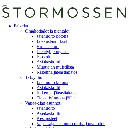
Skip
Avaa
to
päävalikko
content
E-
Palvelut
asiointi
Omakotitalot ja pientalot
Jätehuolto kotona
Jätekustannukset
Hintalaskuri
Lietetyhjennykset
E-asiointi
Asiakaskortti
Muuttajan muistilista
Rakenna jäteastiakatos
Taloyhtiöt
Jätehuolto kotona
Asiakaskortti
Rakenna jäteastiakatos
Tietoa isännöitsijöille
Vapaa-ajan asunnot
Jätehuolto
Asiakaskortti
Kesäpisteet
Vapaa-ajan asunnon omistajanvaihdos