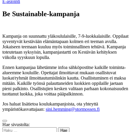
E-asiointi
Be Sustainable-kampanja
Kampanja on suunnattu yläkoululaisille, 7-9-luokkalaisille. Oppilaat
syventyvät kestävään elämäntapaan kolmen eri teeman avulla.
Jokaiseen teemaan kuuluu myös toiminnallinen tehtävä. Kampanja
toteutetaan syksyisin, kampanjastartti on Kestävän kehityksen
viikolla syyskuun lopulla.
Ennen kampanjaa lähetämme infoa sähköpostitse kaikille toiminta-
alueemme kouluille. Opettajat ilmoittavat mukaan osallistuvat
luokat/ryhmät ilmoittautumislinkin kautta. Osallistuminen ei maksa
mitään. Kaikille työnsä palauttaneiden luokkien oppilaille jaetaan
pieni palkinto. Osallistujien kesken valitaan parhaan kokonaisuuden
tuottanut luokka, joka voittaa pääpalkinnon.
Jos haluat lisätietoa koulukampanjoista, ota yhteyttä
ympäristökasvattajaan:
sini.hemming@stormossen.fi
Takaisin
Hae sivustolta:
ylös
Haku: