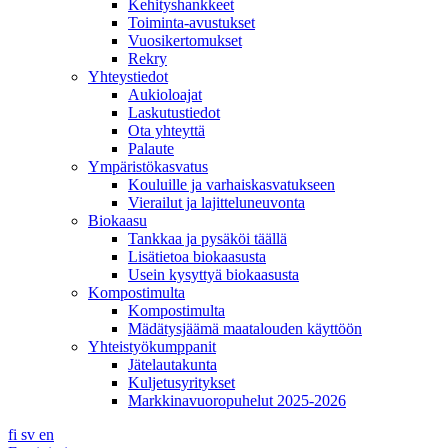
Kehityshankkeet
Toiminta-avustukset
Vuosikertomukset
Rekry
Yhteystiedot
Aukioloajat
Laskutustiedot
Ota yhteyttä
Palaute
Ympäristökasvatus
Kouluille ja varhaiskasvatukseen
Vierailut ja lajitteluneuvonta
Biokaasu
Tankkaa ja pysäköi täällä
Lisätietoa biokaasusta
Usein kysyttyä biokaasusta
Kompostimulta
Kompostimulta
Mädätysjäämä maatalouden käyttöön
Yhteistyökumppanit
Jätelautakunta
Kuljetusyritykset
Markkinavuoropuhelut 2025-2026
fi
sv
en