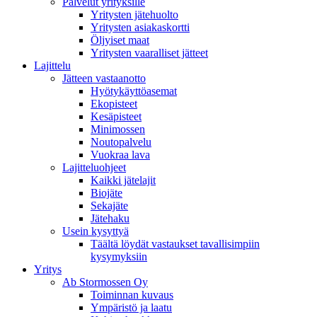
Palvelut yrityksille
Yritysten jätehuolto
Yritysten asiakaskortti
Öljyiset maat
Yritysten vaaralliset jätteet
Lajittelu
Jätteen vastaanotto
Hyötykäyttöasemat
Ekopisteet
Kesäpisteet
Minimossen
Noutopalvelu
Vuokraa lava
Lajitteluohjeet
Kaikki jätelajit
Biojäte
Sekajäte
Jätehaku
Usein kysyttyä
Täältä löydät vastaukset tavallisimpiin
kysymyksiin
Yritys
Ab Stormossen Oy
Toiminnan kuvaus
Ympäristö ja laatu