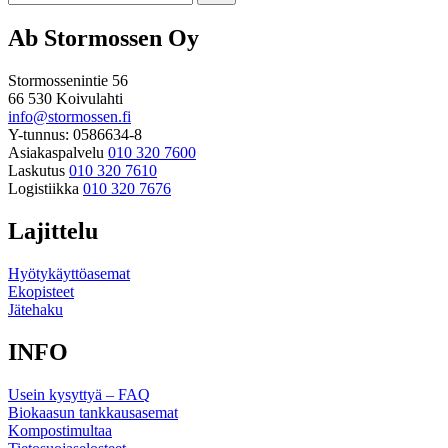
Ab Stormossen Oy
Stormossenintie 56
66 530 Koivulahti
info@stormossen.fi
Y-tunnus: 0586634-8
Asiakaspalvelu
010 320 7600
Laskutus
010 320 7610
Logistiikka
010 320 7676
Lajittelu
Hyötykäyttöasemat
Ekopisteet
Jätehaku
INFO
Usein kysyttyä – FAQ
Biokaasun tankkausasemat
Kompostimultaa