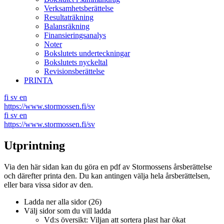
Verksamhetsberättelse
Resultaträkning
Balansräkning
Finansieringsanalys
Noter
Bokslutets underteckningar
Bokslutets nyckeltal
Revisionsberättelse
PRINTA
fi
sv
en
https://www.stormossen.fi/sv
fi
sv
en
https://www.stormossen.fi/sv
Utprintning
Via den här sidan kan du göra en pdf av Stormossens årsberättelse
och därefter printa den. Du kan antingen välja hela årsberättelsen,
eller bara vissa sidor av den.
Ladda ner alla sidor (
26
)
Välj sidor som du vill ladda
Vd:s översikt: Viljan att sortera plast har ökat