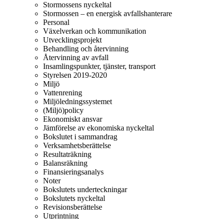
Stormossens nyckeltal
Stormossen – en energisk avfallshanterare
Personal
Växelverkan och kommunikation
Utvecklingsprojekt
Behandling och återvinning
Återvinning av avfall
Insamlingspunkter, tjänster, transport
Styrelsen 2019-2020
Miljö
Vattenrening
Miljöledningssystemet
(Miljö)policy
Ekonomiskt ansvar
Jämförelse av ekonomiska nyckeltal
Bokslutet i sammandrag
Verksamhetsberättelse
Resultaträkning
Balansräkning
Finansieringsanalys
Noter
Bokslutets underteckningar
Bokslutets nyckeltal
Revisionsberättelse
Utprintning