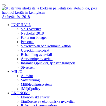
Skip
Toggle
to
Menu
content
Årsberättelse 2018
INNEHÅLL
Vd:s översikt
Nyckeltal 2018
Fakta om bolaget
Personal
Växelverkan och kommunikation
Utvecklingsprojekt
Behandling av avfall
Återvinning av avfall
Insamlingspunkter, tjänster, transport
Styrelsen
MILJÖ
Allmänt
Vattenrening
Miljöledningssystem
(Miljö)policy
EKONOMI
Ekonomiskt ansvar
Jämförelse av ekonomiska nyckeltal
Bokslutet i sammandrag