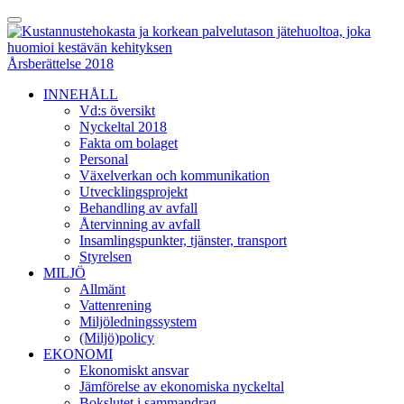
Skip
Toggle
to
Menu
content
Årsberättelse 2018
INNEHÅLL
Vd:s översikt
Nyckeltal 2018
Fakta om bolaget
Personal
Växelverkan och kommunikation
Utvecklingsprojekt
Behandling av avfall
Återvinning av avfall
Insamlingspunkter, tjänster, transport
Styrelsen
MILJÖ
Allmänt
Vattenrening
Miljöledningssystem
(Miljö)policy
EKONOMI
Ekonomiskt ansvar
Jämförelse av ekonomiska nyckeltal
Bokslutet i sammandrag