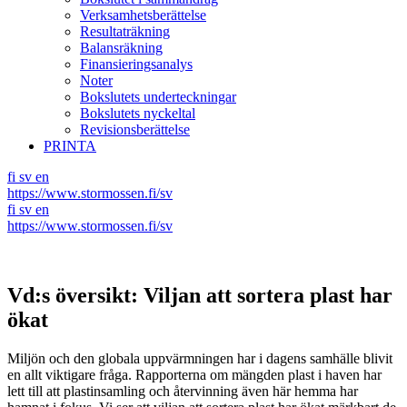
Verksamhetsberättelse
Resultaträkning
Balansräkning
Finansieringsanalys
Noter
Bokslutets underteckningar
Bokslutets nyckeltal
Revisionsberättelse
PRINTA
fi
sv
en
https://www.stormossen.fi/sv
fi
sv
en
https://www.stormossen.fi/sv
Vd:s översikt: Viljan att sortera plast har
ökat
Miljön och den globala uppvärmningen har i dagens samhälle blivit
en allt viktigare fråga. Rapporterna om mängden plast i haven har
lett till att plastinsamling och återvinning även här hemma har