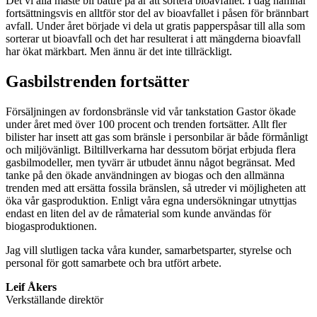
Det vi alla måste bli bättre på är att sortera bioavfallet. I dag hamnar
fortsättningsvis en alltför stor del av bioavfallet i påsen för brännbart
avfall. Under året började vi dela ut gratis papperspåsar till alla som
sorterar ut bioavfall och det har resulterat i att mängderna bioavfall
har ökat märkbart. Men ännu är det inte tillräckligt.
Gasbilstrenden fortsätter
Försäljningen av fordonsbränsle vid vår tankstation Gastor ökade
under året med över 100 procent och trenden fortsätter. Allt fler
bilister har insett att gas som bränsle i personbilar är både förmånligt
och miljövänligt. Biltillverkarna har dessutom börjat erbjuda flera
gasbilmodeller, men tyvärr är utbudet ännu något begränsat. Med
tanke på den ökade användningen av biogas och den allmänna
trenden med att ersätta fossila bränslen, så utreder vi möjligheten att
öka vår gasproduktion. Enligt våra egna undersökningar utnyttjas
endast en liten del av de råmaterial som kunde användas för
biogasproduktionen.
Jag vill slutligen tacka våra kunder, samarbetsparter, styrelse och
personal för gott samarbete och bra utfört arbete.
Leif Åkers
Verkställande direktör