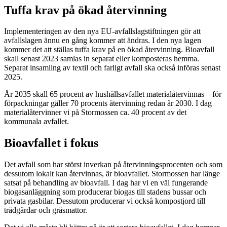
Tuffa krav på ökad återvinning
Implementeringen av den nya EU-avfallslagstiftningen gör att
avfallslagen ännu en gång kommer att ändras. I den nya lagen
kommer det att ställas tuffa krav på en ökad återvinning. Bioavfall
skall senast 2023 samlas in separat eller komposteras hemma.
Separat insamling av textil och farligt avfall ska också införas senast
2025.
År 2035 skall 65 procent av hushållsavfallet materialåtervinnas – för
förpackningar gäller 70 procents återvinning redan år 2030. I dag
materialåtervinner vi på Stormossen ca. 40 procent av det
kommunala avfallet.
Bioavfallet i fokus
Det avfall som har störst inverkan på återvinningsprocenten och som
dessutom lokalt kan återvinnas, är bioavfallet. Stormossen har länge
satsat på behandling av bioavfall. I dag har vi en väl fungerande
biogasanläggning som producerar biogas till stadens bussar och
privata gasbilar. Dessutom producerar vi också kompostjord till
trädgårdar och gräsmattor.