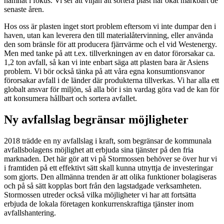
hamnat i fokus. Vi ser att viljan att sortera plast har ökat märkbart de
senaste åren.
Hos oss är plasten inget stort problem eftersom vi inte dumpar den i
haven, utan kan leverera den till materialåtervinning, eller använda
den som bränsle för att producera fjärrvärme och el vid Westenergy.
Men med tanke på att t.ex. tillverkningen av en dator förorsakar ca.
1,2 ton avfall, så kan vi inte enbart säga att plasten bara är Asiens
problem. Vi bör också tänka på att våra egna konsumtionsvanor
förorsakar avfall i de länder där produkterna tillverkas. Vi har alla ett
globalt ansvar för miljön, så alla bör i sin vardag göra vad de kan för
att konsumera hållbart och sortera avfallet.
Ny avfallslag begränsar möjligheter
2018 trädde en ny avfallslag i kraft, som begränsar de kommunala
avfallsbolagens möjlighet att erbjuda sina tjänster på den fria
marknaden. Det här gör att vi på Stormossen behöver se över hur vi
i framtiden på ett effektivt sätt skall kunna utnyttja de investeringar
som gjorts. Den allmänna trenden är att olika funktioner bolagiseras
och på så sätt kopplas bort från den lagstadgade verksamheten.
Stormossen utreder också vilka möjligheter vi har att fortsätta
erbjuda de lokala företagen konkurrenskraftiga tjänster inom
avfallshantering.