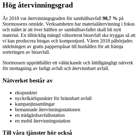
Hög återvinningsgrad
År 2018 var återvinningsgraden för samhällsavfall
98,7 %
på
Stormossens område. Verksamheten har materialåtervinning i fokus
och målet är att över hälften av samhällsavfallet skall bli nytt
material. En tillräcklig mängd välsorterat bioavfall ska tryggas så att
vi kan producera biogas och kompostjord. Våren 2018 påbörjades
utdelningen av gratis papperspåsar till hushållen för att främja
sorteringen av bioavfall.
Stormossen upprätthåller ett vältäckande och lättillgängligt nätverk
för mottagning av farligt avfall och återvinnbart avfall.
Nätverket består av
ekopunkter
nyckelkärlspunkter för brännbart avfall
kampanjinsamlingar
bemannade återvinningsstationen
en trädgårdsavfallsstation
en mobil återvinningsstation
Till våra tjänster hör också