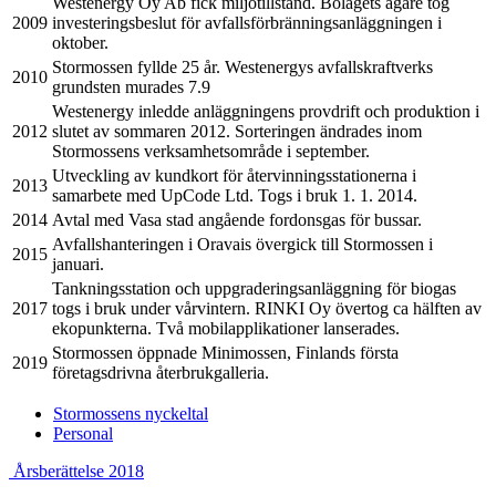
Westenergy Oy Ab fick miljötillstånd. Bolagets ägare tog
2009
investeringsbeslut för avfallsförbränningsanläggningen i
oktober.
Stormossen fyllde 25 år. Westenergys avfallskraftverks
2010
grundsten murades 7.9
Westenergy inledde anläggningens provdrift och produktion i
2012
slutet av sommaren 2012. Sorteringen ändrades inom
Stormossens verksamhetsområde i september.
Utveckling av kundkort för återvinningsstationerna i
2013
samarbete med UpCode Ltd. Togs i bruk 1. 1. 2014.
2014
Avtal med Vasa stad angående fordonsgas för bussar.
Avfallshanteringen i Oravais övergick till Stormossen i
2015
januari.
Tankningsstation och uppgraderingsanläggning för biogas
2017
togs i bruk under vårvintern. RINKI Oy övertog ca hälften av
ekopunkterna. Två mobilapplikationer lanserades.
Stormossen öppnade Minimossen, Finlands första
2019
företagsdrivna återbrukgalleria.
Previous
Stormossens nyckeltal
page:
Next
Personal
page:
Previous
Next
Årsberättelse 2018
page:
page: