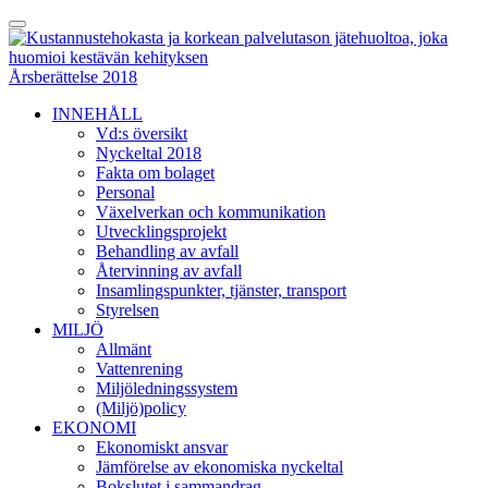
Skip
Toggle
to
Menu
content
Årsberättelse 2018
INNEHÅLL
Vd:s översikt
Nyckeltal 2018
Fakta om bolaget
Personal
Växelverkan och kommunikation
Utvecklingsprojekt
Behandling av avfall
Återvinning av avfall
Insamlingspunkter, tjänster, transport
Styrelsen
MILJÖ
Allmänt
Vattenrening
Miljöledningssystem
(Miljö)policy
EKONOMI
Ekonomiskt ansvar
Jämförelse av ekonomiska nyckeltal
Bokslutet i sammandrag