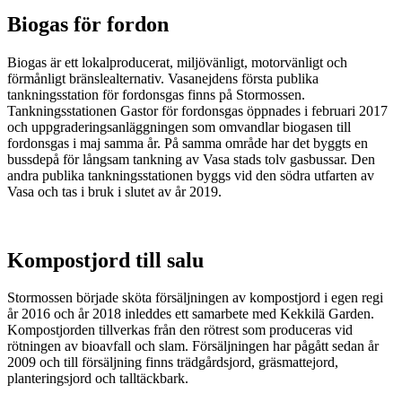
Biogas för fordon
Biogas är ett lokalproducerat, miljövänligt, motorvänligt och
förmånligt bränslealternativ. Vasanejdens första publika
tankningsstation för fordonsgas finns på Stormossen.
Tankningsstationen Gastor för fordonsgas öppnades i februari 2017
och uppgraderingsanläggningen som omvandlar biogasen till
fordonsgas i maj samma år. På samma område har det byggts en
bussdepå för långsam tankning av Vasa stads tolv gasbussar. Den
andra publika tankningsstationen byggs vid den södra utfarten av
Vasa och tas i bruk i slutet av år 2019.
Kompostjord till salu
Stormossen började sköta försäljningen av kompostjord i egen regi
år 2016 och år 2018 inleddes ett samarbete med Kekkilä Garden.
Kompostjorden tillverkas från den rötrest som produceras vid
rötningen av bioavfall och slam. Försäljningen har pågått sedan år
2009 och till försäljning finns trädgårdsjord, gräsmattejord,
planteringsjord och talltäckbark.