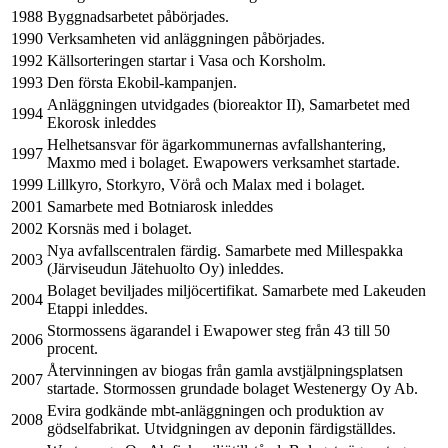
1988
Byggnadsarbetet påbörjades.
1990
Verksamheten vid anläggningen påbörjades.
1992
Källsorteringen startar i Vasa och Korsholm.
1993
Den första Ekobil-kampanjen.
Anläggningen utvidgades (bioreaktor II), Samarbetet med
1994
Ekorosk inleddes
Helhetsansvar för ägarkommunernas avfallshantering,
1997
Maxmo med i bolaget. Ewapowers verksamhet startade.
1999
Lillkyro, Storkyro, Vörå och Malax med i bolaget.
2001
Samarbete med Botniarosk inleddes
2002
Korsnäs med i bolaget.
Nya avfallscentralen färdig. Samarbete med Millespakka
2003
(Järviseudun Jätehuolto Oy) inleddes.
Bolaget beviljades miljöcertifikat. Samarbete med Lakeuden
2004
Etappi inleddes.
Stormossens ägarandel i Ewapower steg från 43 till 50
2006
procent.
Återvinningen av biogas från gamla avstjälpningsplatsen
2007
startade. Stormossen grundade bolaget Westenergy Oy Ab.
Evira godkände mbt-anläggningen och produktion av
2008
gödselfabrikat. Utvidgningen av deponin färdigställdes.