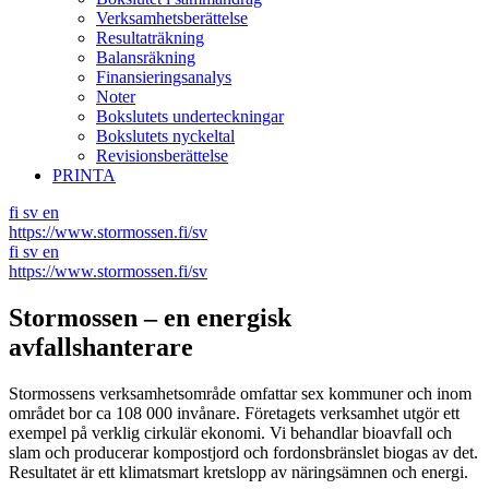
Verksamhetsberättelse
Resultaträkning
Balansräkning
Finansieringsanalys
Noter
Bokslutets underteckningar
Bokslutets nyckeltal
Revisionsberättelse
PRINTA
fi
sv
en
https://www.stormossen.fi/sv
fi
sv
en
https://www.stormossen.fi/sv
Stormossen – en energisk
avfallshanterare
Stormossens verksamhetsområde omfattar sex kommuner och inom
området bor ca 108 000 invånare. Företagets verksamhet utgör ett
exempel på verklig cirkulär ekonomi. Vi behandlar bioavfall och
slam och producerar kompostjord och fordonsbränslet biogas av det.
Resultatet är ett klimatsmart kretslopp av näringsämnen och energi.