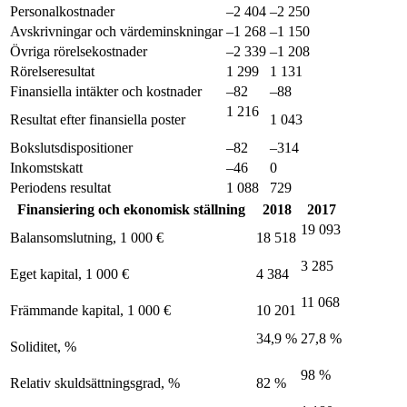
Personalkostnader
–2 404
–2 250
Avskrivningar och värdeminskningar
–1 268
–1 150
Övriga rörelsekostnader
–2 339
–1 208
Rörelseresultat
1 299
1 131
Finansiella intäkter och kostnader
–82
–88
1 216
Resultat efter finansiella poster
1 043
Bokslutsdispositioner
–82
–314
Inkomstskatt
–46
0
Periodens resultat
1 088
729
Finansiering och ekonomisk ställning
2018
2017
19 093
Balansomslutning, 1 000 €
18 518
3 285
Eget kapital, 1 000 €
4 384
11 068
Främmande kapital, 1 000 €
10 201
34,9 %
27,8 %
Soliditet, %
98 %
Relativ skuldsättningsgrad, %
82 %