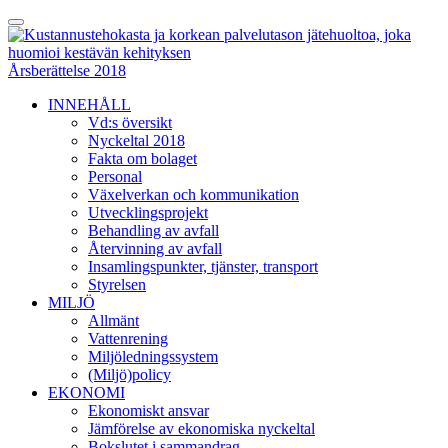
Skip
Toggle
to
Menu
content
Årsberättelse 2018
INNEHÅLL
Vd:s översikt
Nyckeltal 2018
Fakta om bolaget
Personal
Växelverkan och kommunikation
Utvecklingsprojekt
Behandling av avfall
Återvinning av avfall
Insamlingspunkter, tjänster, transport
Styrelsen
MILJÖ
Allmänt
Vattenrening
Miljöledningssystem
(Miljö)policy
EKONOMI
Ekonomiskt ansvar
Jämförelse av ekonomiska nyckeltal
Bokslutet i sammandrag