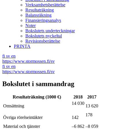
Verksamhetsberättelse
Resultaträkning
Balansräkning
Finansieringsanalys
Noter
Bokslutets underteckningar
Bokslutets nyckeltal
Revisionsberättelse
PRINTA
fi
sv
en
https://www.stormossen.fi/sv
fi
sv
en
https://www.stormossen.fi/sv
Bokslutet i sammandrag
Resultaträkning (1000 €)
2018
2017
14 030
Omsättning
13 620
178
Övriga rörelseintäkter
142
Material och tjänster
–6 862
–8 059