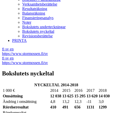
Verksamhetsberättelse
Resultaträkning
Balansräkning
Finansieringsanalys
Noter
Bokslutets underteckningar
Bokslutets nyckeltal
Revisionsberättelse
PRINTA
fi
sv
en
https://www.stormossen.fi/sv
fi
sv
en
https://www.stormossen.fi/sv
Bokslutets nyckeltal
NYCKELTAL 2014-2018
1 000 €
2014
2015
2016
2017
2018
Omsättning
12 038
13 625
15 295
13 620
14 030
Ändring i omsättning
4,8
13,2
12,3
-11
3,0
Rörelseresultat
410
491
656
1131
1299
Rörelseresultat,