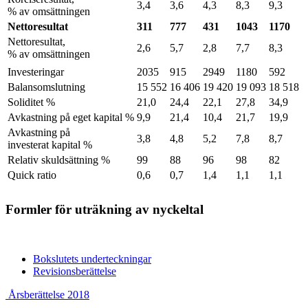
3,4
3,6
4,3
8,3
9,3
% av omsättningen
Nettoresultat
311
777
431
1043
1170
Nettoresultat,
2,6
5,7
2,8
7,7
8,3
% av omsättningen
Investeringar
2035
915
2949
1180
592
Balansomslutning
15 552
16 406
19 420
19 093
18 518
Soliditet %
21,0
24,4
22,1
27,8
34,9
Avkastning på eget kapital %
9,9
21,4
10,4
21,7
19,9
Avkastning på
3,8
4,8
5,2
7,8
8,7
investerat kapital %
Relativ skuldsättning %
99
88
96
98
82
Quick ratio
0,6
0,7
1,4
1,1
1,1
Formler för uträkning av nyckeltal
Previous
Bokslutets underteckningar
page:
Next
Revisionsberättelse
page:
Previous
Next
Årsberättelse 2018
page:
page: