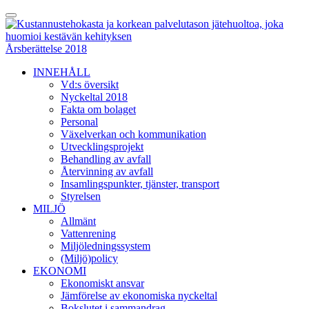
Skip
Toggle
to
Menu
content
Årsberättelse 2018
INNEHÅLL
Vd:s översikt
Nyckeltal 2018
Fakta om bolaget
Personal
Växelverkan och kommunikation
Utvecklingsprojekt
Behandling av avfall
Återvinning av avfall
Insamlingspunkter, tjänster, transport
Styrelsen
MILJÖ
Allmänt
Vattenrening
Miljöledningssystem
(Miljö)policy
EKONOMI
Ekonomiskt ansvar
Jämförelse av ekonomiska nyckeltal
Bokslutet i sammandrag