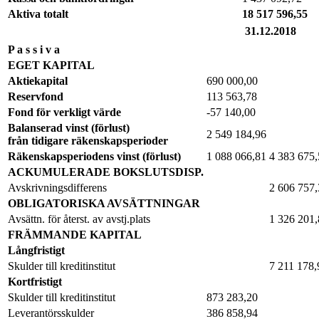
Aktiva totalt
18 517 596,55
31.12.2018
P a s s i v a
EGET KAPITAL
Aktiekapital
690 000,00
Reservfond
113 563,78
Fond för verkligt värde
-57 140,00
Balanserad vinst (förlust)
2 549 184,96
från tidigare räkenskapsperioder
Räkenskapsperiodens vinst (förlust)
1 088 066,81
4 383 675,
ACKUMULERADE BOKSLUTSDISP.
Avskrivningsdifferens
2 606 757,
OBLIGATORISKA AVSÄTTNINGAR
Avsättn. för återst. av avstj.plats
1 326 201,
FRÄMMANDE KAPITAL
Långfristigt
Skulder till kreditinstitut
7 211 178,
Kortfristigt
Skulder till kreditinstitut
873 283,20
Leverantörsskulder
386 858,94