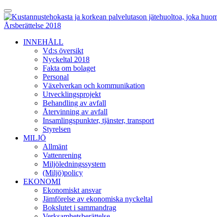
Skip
Toggle
to
Menu
content
Årsberättelse 2018
INNEHÅLL
Vd:s översikt
Nyckeltal 2018
Fakta om bolaget
Personal
Växelverkan och kommunikation
Utvecklingsprojekt
Behandling av avfall
Återvinning av avfall
Insamlingspunkter, tjänster, transport
Styrelsen
MILJÖ
Allmänt
Vattenrening
Miljöledningssystem
(Miljö)policy
EKONOMI
Ekonomiskt ansvar
Jämförelse av ekonomiska nyckeltal
Bokslutet i sammandrag
Verksamhetsberättelse