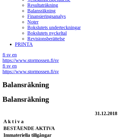
Resultaträkning
Balansräkning
Finansieringsanalys
Noter
Bokslutets underteckningar
Bokslutets nyckeltal
Revisionsberättelse
PRINTA
fi
sv
en
https://www.stormossen.fi/sv
fi
sv
en
https://www.stormossen.fi/sv
Balansräkning
Balansräkning
31.12.2018
A k t i v a
BESTÅENDE AKTIVA
Immateriella tillgångar