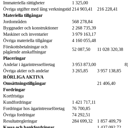
Immateriella rättigheter
1 325,00
Övriga utgifter med lång verkningstid
214 903,41
216 228,41
Materiella tillgångar
Jordområden
568 278,84
Byggnader och konstruktioner
2 268 735,39
Maskiner och inventarier
3 979 163,17
Övriga materiella tillgångar
4 160 055,48
Förskottsbetalningar och
52 087,50
11 028 320,38
pågående anskaffningar
Placeringar
Andelar i ägarintresseföretag
3 953 873,00
8
Övriga aktier och andelar
3 265,85
3 957 138,85
RÖRLIGA AKTIVA
Omsättningstillgångar
21 406,40
Fordringar
Kortfristiga
Kundfordringar
1 421 717,11
Fordringar hos ägarintresseföretag
76 700,85
Övriga fordringar
74 292,51
Resultatregleringar
284 699,32
1 857 409,79
Kassa och bankfordringar
1 437 092,72