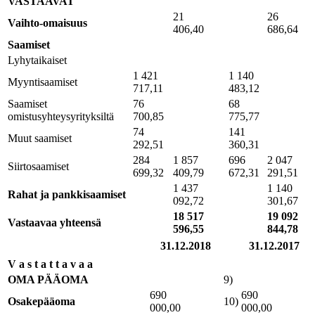
VASTAAVAT
21
26
Vaihto-omaisuus
406,40
686,64
Saamiset
Lyhytaikaiset
1 421
1 140
Myyntisaamiset
717,11
483,12
Saamiset
76
68
omistusyhteysyrityksiltä
700,85
775,77
74
141
Muut saamiset
292,51
360,31
284
1 857
696
2 047
Siirtosaamiset
699,32
409,79
672,31
291,51
1 437
1 140
Rahat ja pankkisaamiset
092,72
301,67
18 517
19 092
Vastaavaa yhteensä
596,55
844,78
31.12.2018
31.12.2017
V a s t a t t a v a a
OMA PÄÄOMA
9)
690
690
Osakepääoma
10)
000,00
000,00