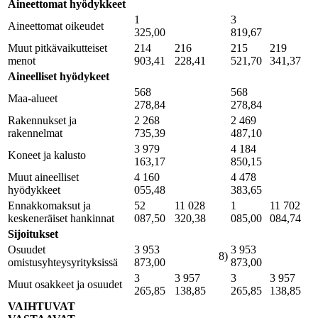
Aineettomat hyödykkeet
1
3
Aineettomat oikeudet
325,00
819,67
Muut pitkävaikutteiset
214
216
215
219
menot
903,41
228,41
521,70
341,37
Aineelliset hyödykeet
568
568
Maa-alueet
278,84
278,84
Rakennukset ja
2 268
2 469
rakennelmat
735,39
487,10
3 979
4 184
Koneet ja kalusto
163,17
850,15
Muut aineelliset
4 160
4 478
hyödykkeet
055,48
383,65
Ennakkomaksut ja
52
11 028
1
11 702
keskeneräiset hankinnat
087,50
320,38
085,00
084,74
Sijoitukset
Osuudet
3 953
3 953
8)
omistusyhteysyrityksissä
873,00
873,00
3
3 957
3
3 957
Muut osakkeet ja osuudet
265,85
138,85
265,85
138,85
VAIHTUVAT