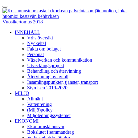
Skip
Toggle
to
Menu
content
Vuosikertomus 2018
INNEHÅLL
Vd:s översikt
Nyckeltal
Fakta om bolaget
Personal
Växelverkan och kommunikation
Utvecklingsprojekt
Behandling och återvinning
Återvinning av avfall
Insamlingspunkter, tjänster, transport
Styrelsen 2019-2020
MILJÖ
Allmänt
Vattenrening
(Miljö)policy
Miljöledningssystemet
EKONOMI
Ekonomiskt ansvar
Bokslutet i sammandrag
Verksamhetsberättelse