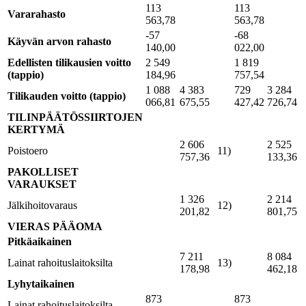
113
113
Vararahasto
563,78
563,78
-57
-68
Käyvän arvon rahasto
140,00
022,00
Edellisten tilikausien voitto
2 549
1 819
(tappio)
184,96
757,54
1 088
4 383
729
3 284
Tilikauden voitto (tappio)
066,81
675,55
427,42
726,74
TILINPÄÄTÖSSIIRTOJEN
KERTYMÄ
2 606
2 525
Poistoero
11)
757,36
133,36
PAKOLLISET
VARAUKSET
1 326
2 214
Jälkihoitovaraus
12)
201,82
801,75
VIERAS PÄÄOMA
Pitkäaikainen
7 211
8 084
Lainat rahoituslaitoksilta
13)
178,98
462,18
Lyhytaikainen
873
873
Lainat rahoituslaitoksilta