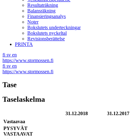
Resultaträkning
Balansräkning
Finansieringsanalys
Noter
Bokslutets underteckningar
Bokslutets nyckeltal
Revisionsberättelse
PRINTA
fi
sv
en
https://www.stormossen.fi
fi
sv
en
https://www.stormossen.fi
Tase
Taselaskelma
31.12.2018
31.12.2017
Vastaavaa
PYSYVÄT
VASTAAVAT