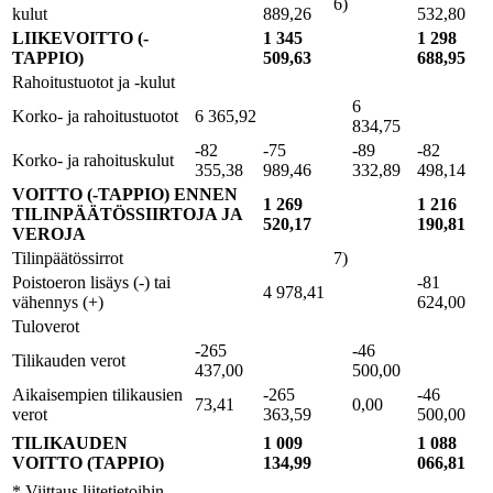
6)
kulut
889,26
532,80
LIIKEVOITTO (-
1 345
1 298
TAPPIO)
509,63
688,95
Rahoitustuotot ja -kulut
6
Korko- ja rahoitustuotot
6 365,92
834,75
-82
-75
-89
-82
Korko- ja rahoituskulut
355,38
989,46
332,89
498,14
VOITTO (-TAPPIO) ENNEN
1 269
1 216
TILINPÄÄTÖSSIIRTOJA JA
520,17
190,81
VEROJA
Tilinpäätössirrot
7)
Poistoeron lisäys (-) tai
-81
4 978,41
vähennys (+)
624,00
Tuloverot
-265
-46
Tilikauden verot
437,00
500,00
Aikaisempien tilikausien
-265
-46
73,41
0,00
verot
363,59
500,00
TILIKAUDEN
1 009
1 088
VOITTO (TAPPIO)
134,99
066,81
* Viittaus liitetietoihin.