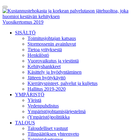
Skip
Toggle
to
Menu
content
Vuosikertomus 2019
SISÄLTÖ
Toimitusjohtajan katsaus
Stormossenin avainluvut
Tietoa yrityksestä
Henkilöstö
Vuorovaikutus ja viestintä
Kehityshankkeet
Käsittely ja hyödyntäminen
Jätteen hyötykäyttö
Kierrätyspisteet, palvelut ja kuljetus
Hallitus 2019-2020
YMPÄRISTÖ
Yleistä
Vedenpuhdistus
Ympäristöjohtamisjärjestelmä
(Ympäristö)politiikka
TALOUS
Taloudelliset vastuut
Tilinpäätöksen yhteenveto
Toimintakertomus