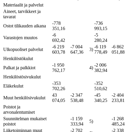
Materiaalit ja palvelut
Aineet, tarvikkeet ja
tavarat
-778
-736
Ostot tilikauden aikana
351,16
993,15
-6
-5
Varastojen muutos
692,42
280,24
-6 219
-7 004
-6 119
-6 862
Ulkopuoliset palvelut
3)
603,78
647,36
778,49
051,88
Henkilöstökulut
-1 950
-2 006
Palkat ja palkkiot
4)
762,17
382,94
Henkilöstösivukulut
-353
-352
Eläkekulut
702,26
510,62
43
-2 347
-45
-2 404
Muut henkilösivukulut
074,05
538,48
340,25
233,81
Poistot ja
arvonalentumiset
Suunnitelman mukaiset
-1 159
-1 268
5)
poistot
333,94
485,24
Liiketoiminnan muut
-2 702
-2 338