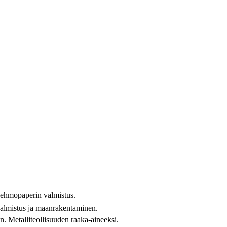
a pehmopaperin valmistus.
 valmistus ja maanrakentaminen.
n. Metalliteollisuuden raaka-aineeksi.