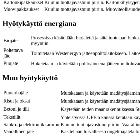
Kartonkipakkaukset
Kuuluu tuottajavastuun piiriin. Kartonkihylsyjen
Muovipakkaukset
Kuuluu tuottajavastuun piiriin. Muoviteollisuude
Hyötykäyttö energiana
Prosessissa käsitellään biojätettä ja siitä tuotetaan 
Biojäte
myyntiin.
Poltettava
Toimitetaan Westenergyn jätteenpolttolaitokseen. Laito
jäte
Puujäte
Haketetaan ja käytetään polttoaineena jätteenpolttol
Muu hyötykäyttö
Puutarhajäte
Murskataan ja käytetään mädätysjäämä
Risut ja oksat
Murskataan ja käytetään mädätysjäämän
Betoni ja tiili
Käytetään teiden maanrakennuksessa S
Tekstiilit
Yhteistyössä UFF:n kanssa kerätään käyt
Sähkö- ja elektroniikkaromu
Kuuluu tuottajavastuun piiriin. Vaarallin
Vaarallinen jäte
Käsitellään turvallisesti ongelmajätelaito