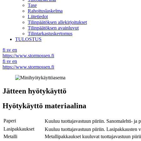
Tase
Rahoituslaskelma
Liitetiedot
Tilinpäätöksen allekirjoitukset
Tilinpäätöksen avainluvut
Tilintarkastuskertomus
TULOSTUS
fi
sv
en
https://www.stormossen.fi
fi
sv
en
https://www.stormossen.fi
Jätteen hyötykäyttö
Hyötykäyttö materiaalina
Paperi
Kuuluu tuottajavastuun piiriin. Sanomalehti- j
Lasipakkaukset
Kuuluu tuottajavastuun piiriin. Lasipakkausten
Metalli
Metallipakkaukset kuuluvat tuottajavastuun piirii