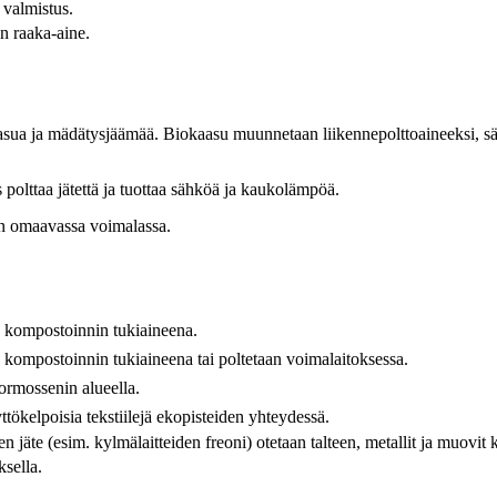
 valmistus.
n raaka-aine.
biokaasua ja mädätysjäämää. Biokaasu muunnetaan liikennepolttoaineeksi
s polttaa jätettä ja tuottaa sähköä ja kaukolämpöä.
uvan omaavassa voimalassa.
n kompostoinnin tukiaineena.
 kompostoinnin tukiaineena tai poltetaan voimalaitoksessa.
tormossenin alueella.
tökelpoisia tekstiilejä ekopisteiden yhteydessä.
en jäte (esim. kylmälaitteiden freoni) otetaan talteen, metallit ja muovit
ksella.