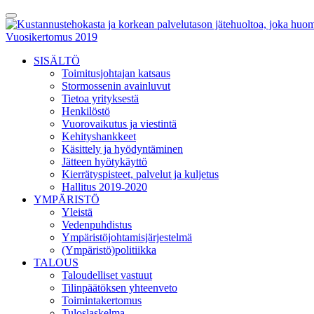
Skip
Toggle
to
Menu
content
Vuosikertomus 2019
SISÄLTÖ
Toimitusjohtajan katsaus
Stormossenin avainluvut
Tietoa yrityksestä
Henkilöstö
Vuorovaikutus ja viestintä
Kehityshankkeet
Käsittely ja hyödyntäminen
Jätteen hyötykäyttö
Kierrätyspisteet, palvelut ja kuljetus
Hallitus 2019-2020
YMPÄRISTÖ
Yleistä
Vedenpuhdistus
Ympäristöjohtamisjärjestelmä
(Ympäristö)politiikka
TALOUS
Taloudelliset vastuut
Tilinpäätöksen yhteenveto
Toimintakertomus
Tuloslaskelma