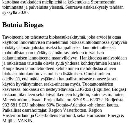
kartoittaa asukkaiden mielipiteitä ja kokemuksia Stormossenin
toiminnasta ja palveluista yleensä. Seuraava asiakaskysely tehdään
syksyllä 2020.
Botnia Biogas
Tavoitteena on tehostettu biokaasukeskittymä, joka arvioi ja ottaa
käyttöön innovatiivisen menetelmän biokaasuntuotannossa syntyvän
mädätysjäämän jalostamiseksi kaupalliseksi lannoitetuotteeksi,
mahdollistamaan mädätysjäämän ravinteiden turvallisen
palauttamisen lannoitteena maanviljelyyn. Hankkeessa analysoidaan
ja ratkaistaan taustalla olevia syitä yhdessä kohderyhmien kanssa.
Kaupallisen lannoitetuotteen kehittäminen mahdollistaa alueen
biokaasuntuotannon vastuullisen lisäämisen. Onnistuminen
edellyttää, että mädätysjäämän kaupallistumisaste nousee ja sen
käytön hyväksyminen raaka-aineena myös. Tuotantomäärien
kasvaessa, biokaasu on nesteytettävissä LBG:ksi (Liquified Biogas)
raskaan liikenteen sekä laivaliikenteen käyttöön, kuten esim. uuteen
Merenkurkun laivaan. Projektiaika on 8/2019 – 6/2022. Budjetista
933 681 € EU rahoittaa 60% Botnia-Atlantica -ohjelman kautta.
Paikalliset osarahoittajat: Region Västerbotten, Region
Västernorrland ja Österbottens Förbund, sekä Härnösand Energi &
Miljö ja VAKIN.