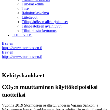
Tuloslaskelma
Tase
Rahoituslaskelma
Liitetiedot
Tilinpäätöksen allekirjoitukset
Tilinpäätöksen avainluvut
Tilintarkastuskertomus
TULOSTUS
fi
sv
en
https://www.stormossen.fi
fi
sv
en
https://www.stormossen.fi
Kehityshankkeet
CO
:n muuttaminen käyttökelpoisiksi
2
tuotteiksi
Vuonna 2019 Stormossen osallistui yhdessä Vaasan Sähkön ja
Westenergyn kanssa hankkeeseen, jossa selvitetään mahdollisuuksia