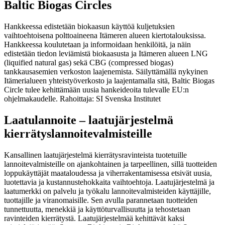
Baltic Biogas Circles
Hankkeessa edistetään biokaasun käyttöä kuljetuksien
vaihtoehtoisena polttoaineena Itämeren alueen kiertotalouksissa.
Hankkeessa koulutetaan ja informoidaan henkilöitä, ja näin
edistetään tiedon leviämistä biokaasusta ja Itämeren alueen LNG
(liquified natural gas) sekä CBG (compressed biogas)
tankkausasemien verkoston laajenemista. Säilyttämällä nykyinen
Itämerialueen yhteistyöverkosto ja laajentamalla sitä, Baltic Biogas
Circle tulee kehittämään uusia hankeideoita tulevalle EU:n
ohjelmakaudelle. Rahoittaja: SI Svenska Institutet
Laatulannoite – laatujärjestelmä
kierrätyslannoitevalmisteille
Kansallinen laatujärjestelmä kierrätysravinteista tuotetuille
lannoitevalmisteille on ajankohtainen ja tarpeellinen, sillä tuotteiden
loppukäyttäjät maataloudessa ja viherrakentamisessa etsivät uusia,
luotettavia ja kustannustehokkaita vaihtoehtoja. Laatujärjestelmä ja
laatumerkki on palvelu ja työkalu lannoitevalmisteiden käyttäjille,
tuottajille ja viranomaisille. Sen avulla parannetaan tuotteiden
tunnettuutta, menekkiä ja käyttöturvallisuutta ja tehostetaan
ravinteiden kierrätystä. Laatujärjestelmää kehittävät kaksi