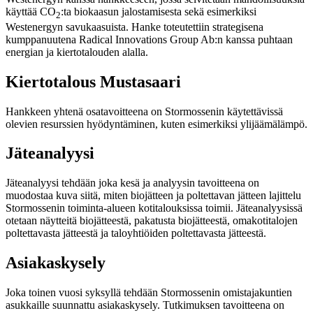
käyttää CO
:ta biokaasun jalostamisesta sekä esimerkiksi
2
Westenergyn savukaasuista. Hanke toteutettiin strategisena
kumppanuutena Radical Innovations Group Ab:n kanssa puhtaan
energian ja kiertotalouden alalla.
Kiertotalous Mustasaari
Hankkeen yhtenä osatavoitteena on Stormossenin käytettävissä
olevien resurssien hyödyntäminen, kuten esimerkiksi ylijäämälämpö.
Jäteanalyysi
Jäteanalyysi tehdään joka kesä ja analyysin tavoitteena on
muodostaa kuva siitä, miten biojätteen ja poltettavan jätteen lajittelu
Stormossenin toiminta-alueen kotitalouksissa toimii. Jäteanalyysissä
otetaan näytteitä biojätteestä, pakatusta biojätteestä, omakotitalojen
poltettavasta jätteestä ja taloyhtiöiden poltettavasta jätteestä.
Asiakaskysely
Joka toinen vuosi syksyllä tehdään Stormossenin omistajakuntien
asukkaille suunnattu asiakaskysely. Tutkimuksen tavoitteena on