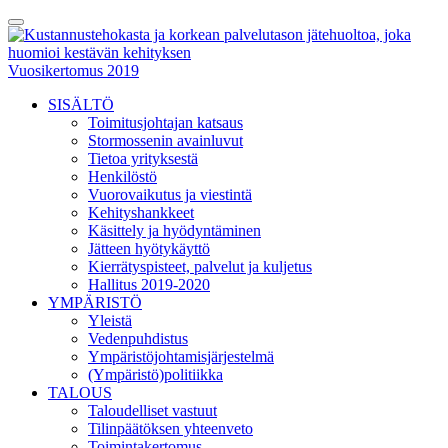
Skip
Toggle
to
Menu
content
Vuosikertomus 2019
SISÄLTÖ
Toimitusjohtajan katsaus
Stormossenin avainluvut
Tietoa yrityksestä
Henkilöstö
Vuorovaikutus ja viestintä
Kehityshankkeet
Käsittely ja hyödyntäminen
Jätteen hyötykäyttö
Kierrätyspisteet, palvelut ja kuljetus
Hallitus 2019-2020
YMPÄRISTÖ
Yleistä
Vedenpuhdistus
Ympäristöjohtamisjärjestelmä
(Ympäristö)politiikka
TALOUS
Taloudelliset vastuut
Tilinpäätöksen yhteenveto
Toimintakertomus