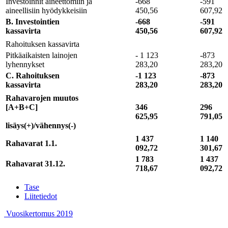
Investoinnit aineettomiin ja
-668
-591
aineellisiin hyödykkeisiin
450,56
607,92
B. Investointien
-668
-591
kassavirta
450,56
607,92
Rahoituksen kassavirta
Pitkäaikaisten lainojen
- 1 123
-873
lyhennykset
283,20
283,20
C. Rahoituksen
-1 123
-873
kassavirta
283,20
283,20
Rahavarojen muutos
[A+B+C]
346
296
625,95
791,05
lisäys(+)/vähennys(-)
1 437
1 140
Rahavarat 1.1.
092,72
301,67
1 783
1 437
Rahavarat 31.12.
718,67
092,72
Previous
Tase
page:
Next
Liitetiedot
page:
Previous
Next
Vuosikertomus 2019
page:
page: