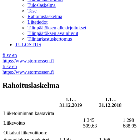
Tuloslaskelma
Tase
Rahoituslaskelma
Liitetiedot
Tilinpäätöksen allekirjoitukset
Tilinpäätöksen avainluvut
Tilintarkastuskertomus
TULOSTUS
fi
sv
en
https://www.stormossen.fi
fi
sv
en
https://www.stormossen.fi
Rahoituslaskelma
1.1. -
1.1. -
31.12.2019
31.12.2018
Liiketoiminnan kassavirta
1 345
1 298
Liikevoitto
509,63
688,95
Oikaisut liikevoittoon:
Suunnitelman mukaiset
1 159
1 268