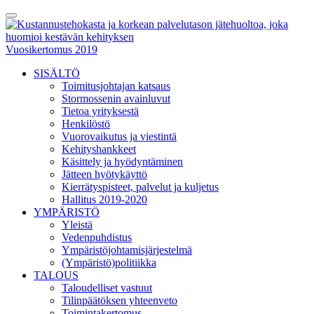
Skip
Toggle
to
Menu
content
Vuosikertomus 2019
SISÄLTÖ
Toimitusjohtajan katsaus
Stormossenin avainluvut
Tietoa yrityksestä
Henkilöstö
Vuorovaikutus ja viestintä
Kehityshankkeet
Käsittely ja hyödyntäminen
Jätteen hyötykäyttö
Kierrätyspisteet, palvelut ja kuljetus
Hallitus 2019-2020
YMPÄRISTÖ
Yleistä
Vedenpuhdistus
Ympäristöjohtamisjärjestelmä
(Ympäristö)politiikka
TALOUS
Taloudelliset vastuut
Tilinpäätöksen yhteenveto
Toimintakertomus