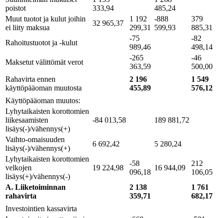
poistot
333,94
485,24
Muut tuotot ja kulut joihin
1 192
-888
379
32 965,37
ei liity maksua
299,31
599,93
885,31
-75
-82
Rahoitustuotot ja -kulut
989,46
498,14
-265
-46
Maksetut välittömät verot
363,59
500,00
Rahavirta ennen
2 196
1 549
käyttöpääoman muutosta
455,89
576,12
Käyttöpääoman muutos:
Lyhytaikaisten korottomien
liikesaamisten
-84 013,58
189 881,72
lisäys(-)/vähennys(+)
Vaihto-omaisuuden
6 692,42
5 280,24
lisäys(-)/vähennys(+)
Lyhytaikaisten korottomien
-58
212
velkojen
19 224,98
16 944,09
096,18
106,05
lisäys(+)/vähennys(-)
A. Liiketoiminnan
2 138
1 761
rahavirta
359,71
682,17
Investointien kassavirta