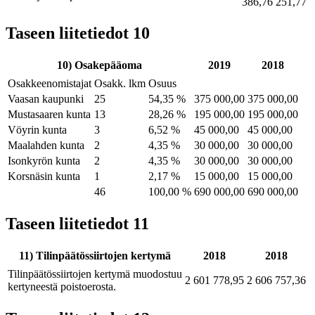
386,76
251,77
Taseen liitetiedot 10
10) Osakepääoma
2019
2018
Osakkeenomistajat
Osakk. lkm
Osuus
Vaasan kaupunki
25
54,35 %
375 000,00
375 000,00
Mustasaaren kunta
13
28,26 %
195 000,00
195 000,00
Vöyrin kunta
3
6,52 %
45 000,00
45 000,00
Maalahden kunta
2
4,35 %
30 000,00
30 000,00
Isonkyrön kunta
2
4,35 %
30 000,00
30 000,00
Korsnäsin kunta
1
2,17 %
15 000,00
15 000,00
46
100,00 %
690 000,00
690 000,00
Taseen liitetiedot 11
11) Tilinpäätössiirtojen kertymä
2018
2018
Tilinpäätössiirtojen kertymä muodostuu
2 601 778,95
2 606 757,36
kertyneestä poistoerosta.