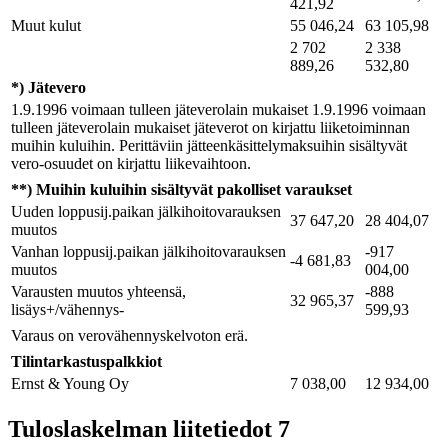
421,92
Muut kulut
55 046,24
63 105,98
2 702
2 338
889,26
532,80
*) Jätevero
1.9.1996 voimaan tulleen jäteverolain mukaiset 1.9.1996 voimaan
tulleen jäteverolain mukaiset jäteverot on kirjattu liiketoiminnan
muihin kuluihin. Perittäviin jätteenkäsittelymaksuihin sisältyvät
vero-osuudet on kirjattu liikevaihtoon.
**) Muihin kuluihin sisältyvät pakolliset varaukset
Uuden loppusij.paikan jälkihoitovarauksen
37 647,20
28 404,07
muutos
Vanhan loppusij.paikan jälkihoitovarauksen
-917
-4 681,83
muutos
004,00
Varausten muutos yhteensä,
-888
32 965,37
lisäys+/vähennys-
599,93
Varaus on verovähennyskelvoton erä.
Tilintarkastuspalkkiot
Ernst & Young Oy
7 038,00
12 934,00
Tuloslaskelman liitetiedot 7