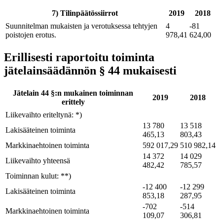
7) Tilinpäätössiirrot
2019
2018
Suunnitelman mukaisten ja verotuksessa tehtyjen
4
-81
poistojen erotus.
978,41
624,00
Erillisesti raportoitu toiminta
jätelainsäädännön
§ 44
mukaisesti
Jätelain 44 §:n mukainen toiminnan
2019
2018
erittely
Liikevaihto eriteltynä: *)
13 780
13 518
Lakisääteinen toiminta
465,13
803,43
Markkinaehtoinen toiminta
592 017,29
510 982,14
14 372
14 029
Liikevaihto yhteensä
482,42
785,57
Toiminnan kulut: **)
-12 400
-12 299
Lakisääteinen toiminta
853,18
287,95
-702
-514
Markkinaehtoinen toiminta
109,07
306,81