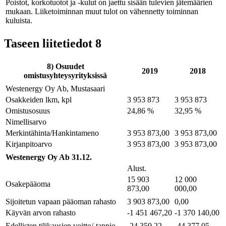
Poistot, korkotuotot ja -kulut on jaettu sisään tulevien jätemäärien
mukaan. Liiketoiminnan muut tulot on vähennetty toiminnan
kuluista.
Taseen liitetiedot 8
8) Osuudet
2019
2018
omistusyhteysyrityksissä
Westenergy Oy Ab, Mustasaari
Osakkeiden lkm, kpl
3 953 873
3 953 873
Omistusosuus
24,86 %
32,95 %
Nimellisarvo
Merkintähinta/Hankintameno
3 953 873,00
3 953 873,00
Kirjanpitoarvo
3 953 873,00
3 953 873,00
Westenergy Oy Ab 31.12.
Alust.
15 903
12 000
Osakepääoma
873,00
000,00
Sijoitetun vapaan pääoman rahasto
3 903 873,00
0,00
Käyvän arvon rahasto
-1 451 467,20
-1 370 140,00
Edellisten tilikausien voitto/-tappio
-24 359,22
-44 377,05