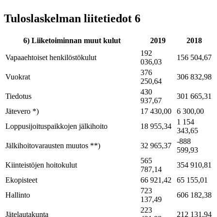
Tuloslaskelman liitetiedot 6
6) Liiketoiminnan muut kulut
2019
2018
192
Vapaaehtoiset henkilöstökulut
156 504,67
036,03
376
Vuokrat
306 832,98
250,64
430
Tiedotus
301 665,31
937,67
Jätevero *)
17 430,00
6 300,00
1 154
Loppusijoituspaikkojen jälkihoito
18 955,34
343,65
-888
Jälkihoitovarausten muutos **)
32 965,37
599,93
565
Kiinteistöjen hoitokulut
354 910,81
787,14
Ekopisteet
66 921,42
65 155,01
723
Hallinto
606 182,38
137,49
223
Jätelautakunta
212 131,94