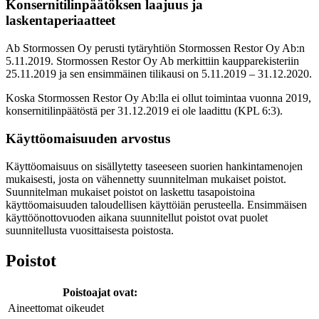
Konsernitilinpäätöksen laajuus ja
laskentaperiaatteet
Ab Stormossen Oy perusti tytäryhtiön Stormossen Restor Oy Ab:n
5.11.2019. Stormossen Restor Oy Ab merkittiin kaupparekisteriin
25.11.2019 ja sen ensimmäinen tilikausi on 5.11.2019 – 31.12.2020.
Koska Stormossen Restor Oy Ab:lla ei ollut toimintaa vuonna 2019,
konsernitilinpäätöstä per 31.12.2019 ei ole laadittu (KPL 6:3).
Käyttöomaisuuden arvostus
Käyttöomaisuus on sisällytetty taseeseen suorien hankintamenojen
mukaisesti, josta on vähennetty suunnitelman mukaiset poistot.
Suunnitelman mukaiset poistot on laskettu tasapoistoina
käyttöomaisuuden taloudellisen käyttöiän perusteella.
Ensimmäisen
käyttöönottovuoden aikana suunnitellut poistot ovat puolet
suunnitellusta vuosittaisesta poistosta.
Poistot
Poistoajat ovat:
Aineettomat oikeudet