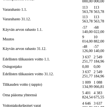
000,00
000,00
113
113
Vararahasto 1.1.
563,78
563,78
113
113
Vararahasto 31.12.
563,78
563,78
-57
-68
Käyvän arvon rahasto 1.1.
140,00
022,00
9
10
Muutos
014,00
882,00
-48
-57
Käyvän arvon rahasto 31.12.
126,00
140,00
3 637
2 549
Edellisten tilikausien voitto 1.1.
251,77
184,96
Osingonjako
0,00
0,00
3 637
2 549
Edellisten tilikausien voitto 31.12.
251,77
184,96
1 009
1 088
Tilikauden voitto (-tappio)
134,99
066,81
5 401
4 383
Oma pääoma yhteensä
824,54
675,55
4 646
3 637
Voitonjakokelpoiset varat