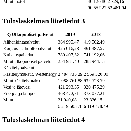
Muut tuotot
40 126,86
2 729,16
90 557,27
52 461,94
Tuloslaskelman liitetiedot 3
3) Ulkopuoliset palvelut
2019
2018
Alihankintapalvelut
364 995,47
419 502,49
Korjaus- ja huoltopalvelut
425 016,28
461 387,57
Kuljetuspalvelut
789 407,32
741 192,06
Muut ulkopuoliset palvelut
254 981,40
288 944,13
Käsittelypalvelut:
Käsittelymaksut, Westenergy
2 484 735,29
2 559 320,00
Muut käsittelymaksut
1 088 761,88
932 553,59
Vesi ja jätevesi
421 293,35
320 475,29
Energia ja lämpö
368 472,71
373 077,21
Muut
21 940,08
23 326,15
6 219 603,78
6 119 778,49
Tuloslaskelman liitetiedot 4