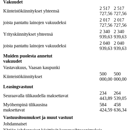
Vakuudet
2 517
2 517
Kiinteistökiinnitykset yhteensä
727,56
727,56
2 017
2 017
joista pantattu lainojen vakuudeksi
727,56
727,56
2 340
2 340
Yrityskiinnitykset yhteensä
939,63
939,63
2 040
2 040
joista pantattu lainojen vakuudeksi
939,63
939,63
Muiden puolesta annetut
vakuudet
Vastavakuus, Vaasan kaupunki
500
500
Kiinteistökiinnitykset
000,00
000,00
Leasingvastuut
234
264
Seuraavalla tilikaudella maksettavat
443,89
539,05
Myöhempinä tilikausina
584
458
maksettavat
424,59
636,34
Vastuusitoumukset ja muut vastuut
Johdannaiset