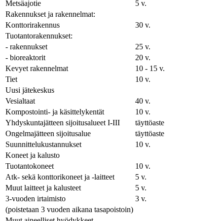
Metsäajotie
5 v.
Rakennukset ja rakennelmat:
Konttorirakennus
30 v.
Tuotantorakennukset:
- rakennukset
25 v.
- bioreaktorit
20 v.
Kevyet rakennelmat
10 - 15 v.
Tiet
10 v.
Uusi jätekeskus
Vesialtaat
40 v.
Kompostointi- ja käsittelykentät
10 v.
Yhdyskuntajätteen sijoitusalueet I-III
täyttöaste
Ongelmajätteen sijoitusalue
täyttöaste
Suunnittelukustannukset
10 v.
Koneet ja kalusto
Tuotantokoneet
10 v.
Atk- sekä konttorikoneet ja -laitteet
5 v.
Muut laitteet ja kalusteet
5 v.
3-vuoden irtaimisto
3 v.
(poistetaan 3 vuoden aikana tasapoistoin)
Muut aineelliset hyödykkeet