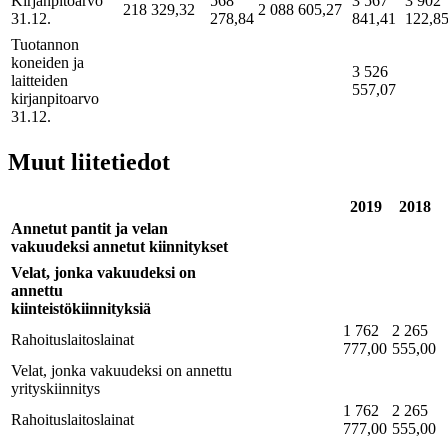
Kirjanpitoarvo
568
3 567
3 902
218 329,32
2 088 605,27
31.12.
278,84
841,41
122,8
Tuotannon
koneiden ja
3 526
laitteiden
557,07
kirjanpitoarvo
31.12.
Muut liitetiedot
2019
2018
Annetut pantit ja velan
vakuudeksi annetut kiinnitykset
Velat, jonka vakuudeksi on
annettu
kiinteistökiinnityksiä
1 762
2 265
Rahoituslaitoslainat
777,00
555,00
Velat, jonka vakuudeksi on annettu
yrityskiinnitys
1 762
2 265
Rahoituslaitoslainat
777,00
555,00