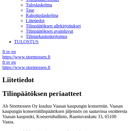
Tuloslaskelma
Tase
Rahoituslaskelma
Liitetiedot
Tilinpäätöksen allekirjoitukset
Tilinpäätöksen avainluvut
Tilintarkastuskertomus
TULOSTUS
fi
sv
en
https://www.stormossen.fi
fi
sv
en
https://www.stormossen.fi
Liitetiedot
Tilinpäätöksen periaatteet
Ab Stormossen Oy kuuluu Vaasan kaupungin konserniin. Vaasan
kaupungin konsernitilinpäätöksen jäljennös on saatavissa osoitteesta
Vaasan kaupunki, Konsernihallinto, Raastuvankatu 33, 65100
Vaasa.