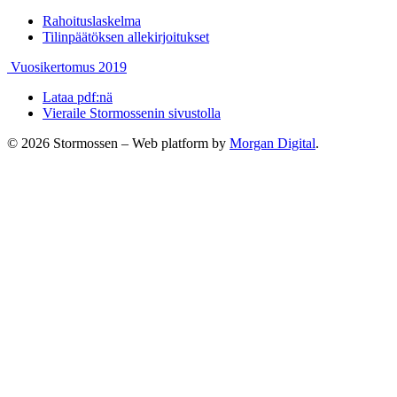
Previous
Rahoituslaskelma
page:
Next
Tilinpäätöksen allekirjoitukset
page:
Previous
Next
Vuosikertomus 2019
page:
page:
Lataa pdf:nä
Vieraile Stormossenin sivustolla
© 2026 Stormossen
–
Web platform by
Morgan Digital
.