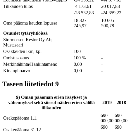
Tilikauden tulos
-4 173,61
20 017,83
-28 532,83
-24 359,22
18 327
10 605
Oma pääoma kauden lopussa
745,97
500,78
Osuudet tytäryhtiöissä
Stormossen Restor Oy Ab,
Mustasaari
Osakkeiden lkm, kpl
100
-
Omistusosuus
100 %
-
Merkintähinta/Hankintameno
0,00
-
Kirjanpitoarvo
0,00
-
Taseen liitetiedot 9
9) Oman pääoman erien lisäykset ja
vähennykset sekä siirrot näiden erien välillä
2019
2018
tilikauden
690
690
Osakepääoma 1.1.
000,00
000,00
690
690
Osakepääoma 31.12.