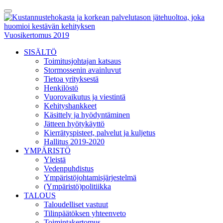
Skip
Toggle
to
Menu
content
Vuosikertomus 2019
SISÄLTÖ
Toimitusjohtajan katsaus
Stormossenin avainluvut
Tietoa yrityksestä
Henkilöstö
Vuorovaikutus ja viestintä
Kehityshankkeet
Käsittely ja hyödyntäminen
Jätteen hyötykäyttö
Kierrätyspisteet, palvelut ja kuljetus
Hallitus 2019-2020
YMPÄRISTÖ
Yleistä
Vedenpuhdistus
Ympäristöjohtamisjärjestelmä
(Ympäristö)politiikka
TALOUS
Taloudelliset vastuut
Tilinpäätöksen yhteenveto
Toimintakertomus