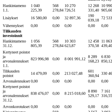
Hankintameno
1 040
568
10 270
12 268
10 99
1.1.
225,39
278,84
726,51
331,40
905,6
190
Lisäykset
16 580,00
0,00
32 897,36
72 533
039,18
Vähennykset
0,00
0,00
0,00
0,00
0,00
Tilikauden
investoinnit
Hankintameno
1 056
568
10 303
12 458
11 063
31.12.
805,39
278,84
623,87
370,58
439,4
Kertyneet poistot
ja
8 289
6 830
823 996,98
0,00
8 001 991,12
arvonalennukset
168,23
850,1
1.1.
Tilikauden
601
14 479,09
0,00
213 027,48
330 4
poistot
360,94
Arvonalennukset
0,00
0,00
0,00
0,00
0,00
Kertyneet poistot
ja
8 890
7 161
838 476,07
0,00
8 215 018,60
arvonalennukset
529,17
316,5
31.12.
Arvonkorotukset
0,00
0,00
0,00
0,00
0,00