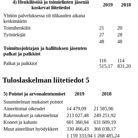
4) Henkilöstöä ja toimielinten jäseniä
2019
2018
koskevat liitetiedot
Yhtiön palveluksessa oli tilikauden aikana
keskimäärin
Toimihenkilöt
21
20
Työntekijät
27
28
48
48
Toimitusjohtajan ja hallituksen jäsenten
palkat ja palkkiot
116
114
Palkat ja palkkiot
515,17
831,20
Tuloslaskelman liitetiedot 5
5) Poistot ja arvonalentumiset
2019
2018
Suunnitelman mukaiset poistot
Aineettomat oikeudet
14 479,09
21 585,96
Rakennukset ja rakennelmat
213 027,48
249 251,92
Koneet ja kalusto
601 360,94
631 609,19
Muut aineelliset hyödykkeet
330 466,43
366 038,17
1 159 333,94
1 268 485,24