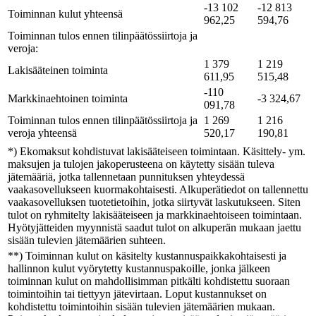
-13 102
-12 813
Toiminnan kulut yhteensä
962,25
594,76
Toiminnan tulos ennen tilinpäätössiirtoja ja
veroja:
1 379
1 219
Lakisääteinen toiminta
611,95
515,48
-110
Markkinaehtoinen toiminta
-3 324,67
091,78
Toiminnan tulos ennen tilinpäätössiirtoja ja
1 269
1 216
veroja yhteensä
520,17
190,81
*) Ekomaksut kohdistuvat lakisääteiseen toimintaan. Käsittely- ym.
maksujen ja tulojen jakoperusteena on käytetty sisään tuleva
jätemääriä, jotka tallennetaan punnituksen yhteydessä
vaakasovellukseen kuormakohtaisesti. Alkuperätiedot on tallennettu
vaakasovelluksen tuotetietoihin, jotka siirtyvät laskutukseen. Siten
tulot on ryhmitelty lakisääteiseen ja markkinaehtoiseen toimintaan.
Hyötyjätteiden myynnistä saadut tulot on alkuperän mukaan jaettu
sisään tulevien jätemäärien suhteen.
**) Toiminnan kulut on käsitelty kustannuspaikkakohtaisesti ja
hallinnon kulut vyörytetty kustannuspakoille, jonka jälkeen
toiminnan kulut on mahdollisimman pitkälti kohdistettu suoraan
toimintoihin tai tiettyyn jätevirtaan. Loput kustannukset on
kohdistettu toimintoihin sisään tulevien jätemäärien mukaan.