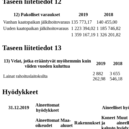
Taseen liitetiedot 12
12) Pakolliset varaukset
2019
2018
Vanhan kaatopaikan jälkihoitovaraus
135 773,17
140 455,00
Uuden kaatopaikan jälkihoitovaraus
1 223 394,02
1 185 746,82
1 359 167,19
1 326 201,82
Taseen liitetiedot 13
13) Velat, jotka erääntyvät myöhemmin kuin
2019
2018
viiden vuoden kuluttua
2 882
3 655
Lainat rahoituslaitoksilta
262,98
546,18
Hyödykkeet
Aineettomat
31.12.2019
Aineelliset h
hyödykkeet
Koneet
Muut
Aineettomat
Maa-
Rakennukset
ja
aineell
oikeudet
aluuet
kalusto
hyödy