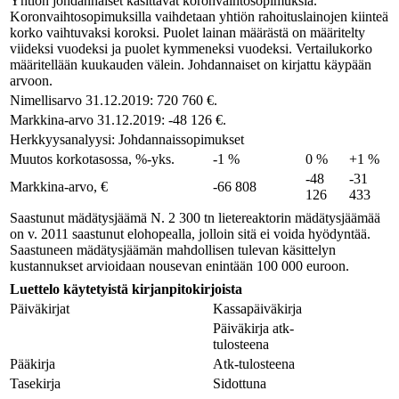
Yhtiön johdannaiset käsittävät koronvaihtosopimuksia.
Koronvaihtosopimuksilla vaihdetaan yhtiön rahoituslainojen kiinteä
korko vaihtuvaksi koroksi. Puolet lainan määrästä on määritelty
viideksi vuodeksi ja puolet kymmeneksi vuodeksi. Vertailukorko
määritellään kuukauden välein. Johdannaiset on kirjattu käypään
arvoon.
Nimellisarvo 31.12.2019: 720 760 €.
Markkina-arvo 31.12.2019: -48 126 €.
Herkkyysanalyysi: Johdannaissopimukset
Muutos korkotasossa, %-yks.
-1 %
0 %
+1 %
-48
-31
Markkina-arvo, €
-66 808
126
433
Saastunut mädätysjäämä N. 2 300 tn lietereaktorin mädätysjäämää
on v. 2011 saastunut elohopealla, jolloin sitä ei voida hyödyntää.
Saastuneen mädätysjäämän mahdollisen tulevan käsittelyn
kustannukset arvioidaan nousevan enintään 100 000 euroon.
Luettelo käytetyistä kirjanpitokirjoista
Päiväkirjat
Kassapäiväkirja
Päiväkirja atk-
tulosteena
Pääkirja
Atk-tulosteena
Tasekirja
Sidottuna