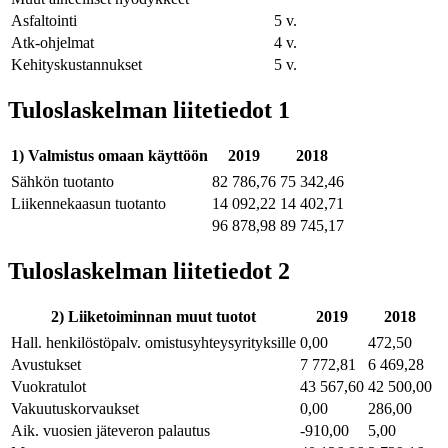
Asfaltointi
5 v.
Atk-ohjelmat
4 v.
Kehityskustannukset
5 v.
Tuloslaskelman liitetiedot 1
1) Valmistus omaan käyttöön
2019
2018
Sähkön tuotanto
82 786,76
75 342,46
Liikennekaasun tuotanto
14 092,22
14 402,71
96 878,98
89 745,17
Tuloslaskelman liitetiedot 2
2) Liiketoiminnan muut tuotot
2019
2018
Hall. henkilöstöpalv. omistusyhteysyrityksille
0,00
472,50
Avustukset
7 772,81
6 469,28
Vuokratulot
43 567,60
42 500,00
Vakuutuskorvaukset
0,00
286,00
Aik. vuosien jäteveron palautus
-910,00
5,00