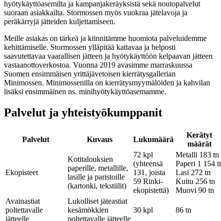
hyötykäyttöasemilta ja kampanjakeräyksistä sekä noutopalvelut
suoraan asiakkailta. Stormossen myös vuokraa jätelavoja ja
peräkärryjä jätteiden kuljettamiseen.
Meille asiakas on tärkeä ja kiinnitämme huomiota palveluidemme
kehittämiselle. Stormossen ylläpitää kattavaa ja helposti
saavutettavaa vaarallisen jätteen ja hyötykäyttöön kelpaavan jätteen
vastaanottoverkostoa. Vuonna 2019 avasimme marraskuussa
Suomen ensimmäisen yrittäjävetoisen kierrätysgallerian
Minimossen. Minimossenilla on kierrätysmyymälöiden ja kahvilan
lisäksi ensimmäinen ns. minihyötykäyttöasemamme.
Palvelut ja yhteistyökumppanit
Kerätyt
Palvelut
Kuvaus
Lukumäärä
määrät
72 kpl
Metalli 183 tn
Kotitalouksien
(yhteensä
Paperi 1 154 t
paperille, metallille,
Ekopisteet
131, joista
Lasi 272 tn
lasille ja paristoille
59 Rinki-
Kuitu 256 tn
(kartonki, tekstiilit)
ekopistettä)
Muovi 90 tn
Avainastiat
Lukolliset jäteastiat
poltettavalle
kesämökkien
30 kpl
86 tn
jätteelle
poltettavalle jätteelle