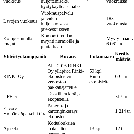
vuokraus
kuljettamiseksi
vuokrausta
hyötykäyttöasemalle
Vuokrauspalvelu
jätteiden
183
Lavojen vuokraus
kuljettamiseksi
vuokrausta
jätekeskukseen
Kompostimullan
Kompostimullan
Myyty määrä:
myynti nurmioille ja
myynti
6 061 tn
puutarhaan
Kerätyt
Yhteistyökumppanit:
Kuvaus
Lukumäärä
määrät
Alk. 2016 RINKI
Oy ylläpitää Rinki-
59 kpl
RINKI Oy
ekopisteiden
Rinki-
691 tn
verkostoa
ekopisteitä
pakkausjätteille
Tekstiilien keräys
UFF ry
317 tn
ekopisteillä
Paperin- ja
Encore
kartonginkeräys
1 214 tn
Ympäristöpalvelut Oy
ekopisteillä
Kotitalouksien
Apteekit
lääkejätteen
13 kpl
12 tn
vastaanotto