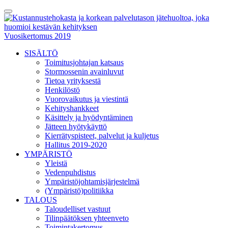
Skip
Toggle
to
Menu
content
Vuosikertomus 2019
SISÄLTÖ
Toimitusjohtajan katsaus
Stormossenin avainluvut
Tietoa yrityksestä
Henkilöstö
Vuorovaikutus ja viestintä
Kehityshankkeet
Käsittely ja hyödyntäminen
Jätteen hyötykäyttö
Kierrätyspisteet, palvelut ja kuljetus
Hallitus 2019-2020
YMPÄRISTÖ
Yleistä
Vedenpuhdistus
Ympäristöjohtamisjärjestelmä
(Ympäristö)politiikka
TALOUS
Taloudelliset vastuut
Tilinpäätöksen yhteenveto
Toimintakertomus