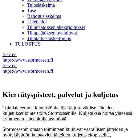
Tuloslaskelma
Tase
Rahoituslaskelma
Liitetiedot
Tilinpäätöksen allekirjoitukset
Tilinpäätöksen avainluvut
Tilintarkastuskertomus
TULOSTUS
fi
sv
en
https://www.stormossen.fi
fi
sv
en
https://www.stormossen.fi
Kierrätyspisteet, palvelut ja kuljetus
Toimialueemme kiinteistönhaltijat järjestävät itse jätteiden
kuljetukset kiinteistöltä Stormossenille. Kuljetuksia hoitaa yhteensä
kymmenen jätteenkuljetusyhtiötä.
Stormossenin omaan toimintaan kuuluvat vaarallisten jätteiden ja
hyötykäyttöön kelpaavien jätteiden kuljetus ekopisteiltä,