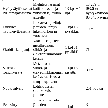
Miehitetyt asemat
18 209 tn
Hyötykäyttöasemat
kotitalouksien ja
13 kpl + 1
(93,6 %
Puutarhajäteasema
yritysten lajitellulle
kpl
hyötykäyttöön
jätteelle
80 343 kävijä
Liikkuva lajiteltujen
Liikkuva
jätteiden keräys,
1 kpl 13
19 tn
hyötykäyttöasema
liikennöi kerran
pysäkkiä
vuodessa
Vaarallisen jätteen,
metalliromun,
1 kpl 81
Ekobiili-kampanja
sähkö- ja
71 tn
pysäkkiä
elektroniikkaromun
keräys
Metalliromun,
Saariston
sähkö- ja
1 kpl 18
39 tn
romunkeräys
elektroniikkaromun
pistettä
keräys saaristossa
Kuljetuspalvelu
kotitalouksien
Noutopalvelu
201 noutoa
suurikokoisille
jätteille
Vuokrauspalvelu
Peräkärryn
jätteiden
344
1 kpl