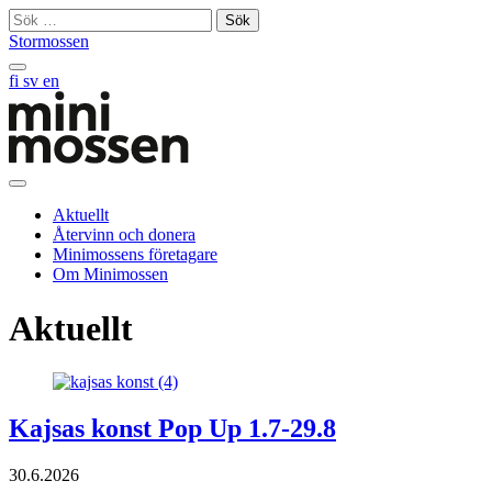
Skip
Sök
to
efter:
Stormossen
content
Sök
fi
sv
en
på
sajten
Öppna
huvudmeny
Aktuellt
Återvinn och donera
Minimossens företagare
Om Minimossen
Aktuellt
Kajsas konst Pop Up 1.7-29.8
30.6.2026