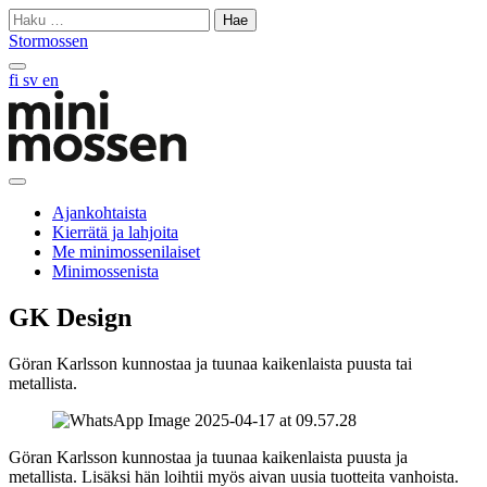
Skip
Haku:
to
Stormossen
content
Hae
fi
sv
en
sivustolta
Avaa
päävalikko
Ajankohtaista
Kierrätä ja lahjoita
Me minimossenilaiset
Minimossenista
GK Design
Göran Karlsson kunnostaa ja tuunaa kaikenlaista puusta tai
metallista.
Göran Karlsson kunnostaa ja tuunaa kaikenlaista puusta ja
metallista. Lisäksi hän loihtii myös aivan uusia tuotteita vanhoista.