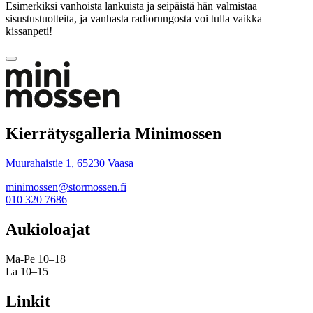
Esimerkiksi vanhoista lankuista ja seipäistä hän valmistaa
sisustustuotteita, ja vanhasta radiorungosta voi tulla vaikka
kissanpeti!
Takaisin
ylös
Kierrätysgalleria Minimossen
Muurahaistie 1, 65230 Vaasa
minimossen@stormossen.fi
010 320 7686
Aukioloajat
Ma-Pe 10–18
La 10–15
Linkit