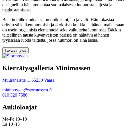
designeihin hän ammentaa suomalaisesta luonnosta, arjesta ja
matkustamisesta.
Bäckin töille ominaista on optimismi, ilo ja värit. Hän rakastaa
erityisesti kaikenmuotoisia ja -kokoisia kukkia, ja hänen malleissaan
on usein orgaanisia elementtejä sekä vaikutteita luonnosta. Bäckin
taiteellinen tausta kuvanveiston parissa on nähtävissä hänen
tyylissään luoda taidetta, jossa huumori on aina läsnä.
Takaisin ylös
Kierrätysgalleria Minimossen
Muurahaistie 1, 65230 Vaasa
minimossen@stormossen.fi
010 320 7686
Aukioloajat
Ma-Pe 10–18
La 10–15