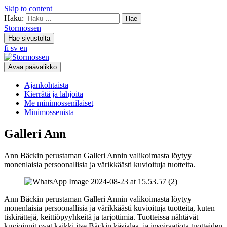
Skip to content
Haku:
Stormossen
Hae sivustolta
fi
sv
en
Avaa päävalikko
Ajankohtaista
Kierrätä ja lahjoita
Me minimossenilaiset
Minimossenista
Galleri Ann
Ann Bäckin perustaman Galleri Annin valikoimasta löytyy
monenlaisia persoonallisia ja värikkäästi kuvioituja tuotteita.
Ann Bäckin perustaman Galleri Annin valikoimasta löytyy
monenlaisia persoonallisia ja värikkäästi kuvioituja tuotteita, kuten
tiskirättejä, keittiöpyyhkeitä ja tarjottimia. Tuotteissa nähtävät
kuvioinnit ovat kaikki itse Bäckin käsialaa, ja inspiraatiota tuotteiden