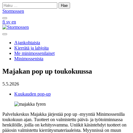
Skip
Haku:
to
Stormossen
content
Hae
fi
sv
en
sivustolta
Avaa
päävalikko
Ajankohtaista
Kierrätä ja lahjoita
Me minimossenilaiset
Minimossenista
Majakan pop up toukokuussa
5.5.2026
Kuukauden pop-up
Palvelukeskus Majakka järjestää pop up -myyntiä Minimossenilla
toukokuun ajan. Tuotteet on valmistettu päivä- ja työtoiminnassa
henkilöille, joilla on kehitysvamma. Uniikit käsintehdyt tuotteet on
pääosin valmistettu kierrätysmateriaaleista. Myynnissä on muun